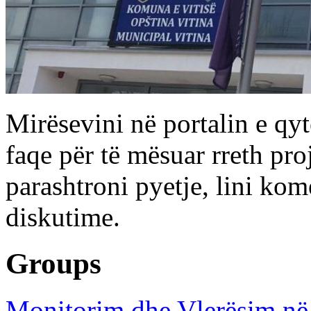
Mirësevini në portalin e qyte
faqe për të mësuar rreth p
parashtroni pyetje, lini ko
diskutime.
Groups
Monitorim dhe Vlerësim në 