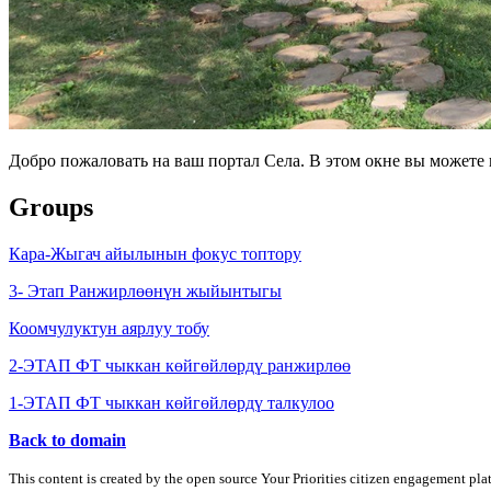
Добро пожаловать на ваш портал Села. В этом окне вы может
Groups
Кара-Жыгач айылынын фокус топтору
3- Этап Ранжирлөөнүн жыйынтыгы
Коомчулуктун аярлуу тобу
2-ЭТАП ФТ чыккан көйгөйлөрдү ранжирлөө
1-ЭТАП ФТ чыккан көйгөйлөрдү талкулоо
Back to domain
This content is created by the open source Your Priorities citizen engagement pl