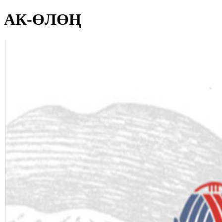
АК-ӨЛӨҢ