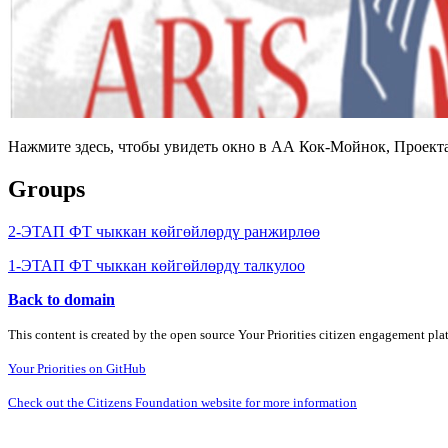
Нажмите здесь, чтобы увидеть окно в АА Кок-Мойнок, Проекта
Groups
2-ЭТАП ФТ чыккан көйгөйлөрдү ранжирлөө
1-ЭТАП ФТ чыккан көйгөйлөрдү талкулоо
Back to domain
This content is created by the open source Your Priorities citizen engagement pl
Your Priorities on GitHub
Check out the Citizens Foundation website for more information