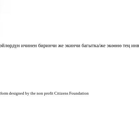
лөрдүн ичинен биринчи же экинчи багытка/же экөөнө тең инве
atform designed by the non profit Citizens Foundation