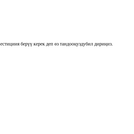
стициия берүү керек деп өз тандооңуздубил дириңиз.