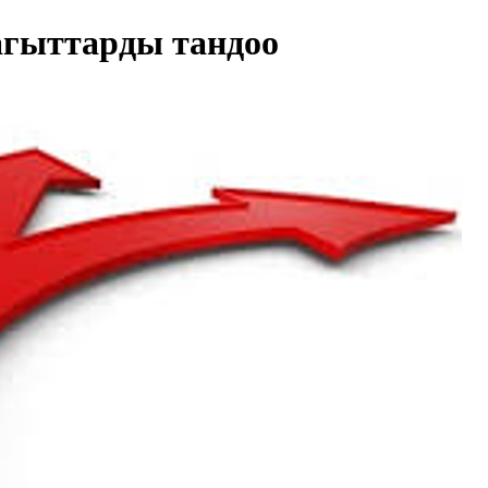
агыттарды тандоо