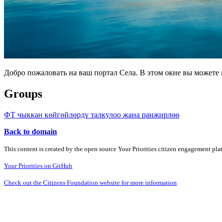
Добро пожаловать на ваш портал Села. В этом окне вы может
Groups
ФТ чыккан көйгөйлөрдү талкулоо жана ранжирлөө
Back to domain
This content is created by the open source Your Priorities citizen engagement pl
Your Priorities on GitHub
Check out the Citizens Foundation website for more information