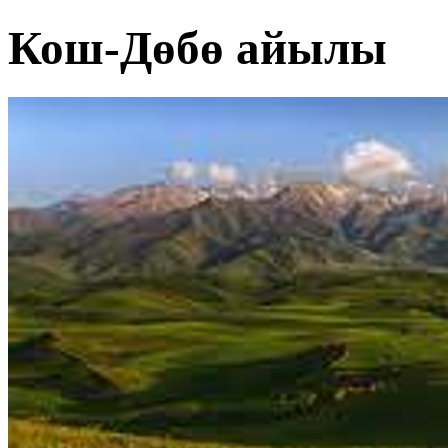
Кош-Дөбө айылы