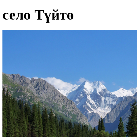
село Түйтө