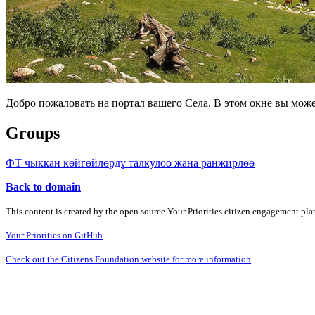
Добро пожаловать на портал вашего Села. В этом окне вы мож
Groups
ФТ чыккан көйгөйлөрдү талкулоо жана ранжирлөө
Back to domain
This content is created by the open source Your Priorities citizen engagement pl
Your Priorities on GitHub
Check out the Citizens Foundation website for more information