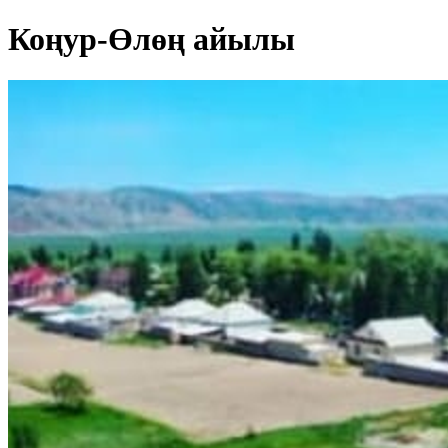
Коңур-Өлөң айылы