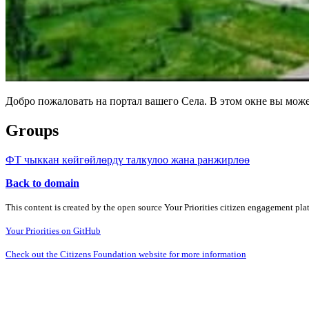
Добро пожаловать на портал вашего Села. В этом окне вы мож
Groups
ФТ чыккан көйгөйлөрдү талкулоо жана ранжирлөө
Back to domain
This content is created by the open source Your Priorities citizen engagement pl
Your Priorities on GitHub
Check out the Citizens Foundation website for more information