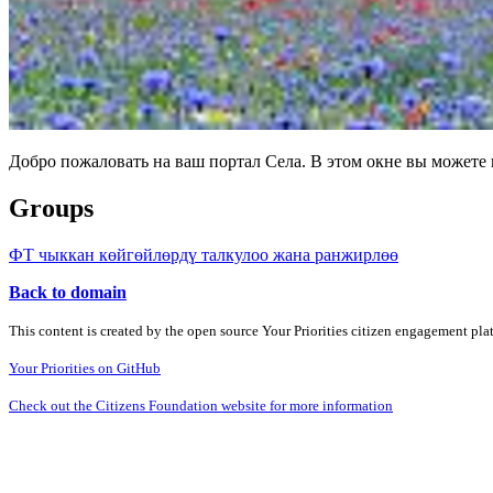
Добро пожаловать на ваш портал Села. В этом окне вы может
Groups
ФТ чыккан көйгөйлөрдү талкулоо жана ранжирлөө
Back to domain
This content is created by the open source Your Priorities citizen engagement pl
Your Priorities on GitHub
Check out the Citizens Foundation website for more information