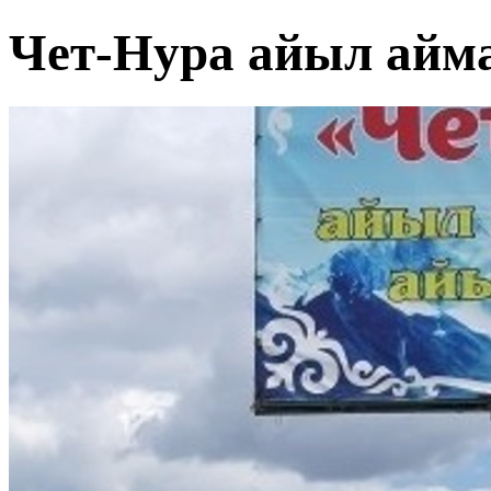
Чет-Нура айыл айм