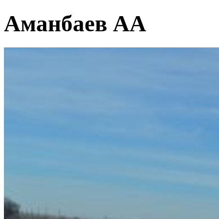
Аманбаев АА