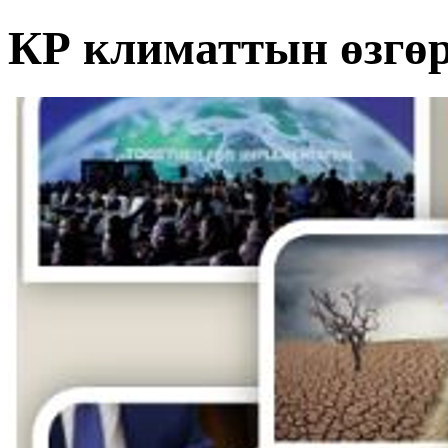
КР климаттын өзгө