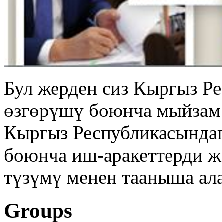
Бул жерден сиз Кыргыз Р
өзгөрүшү боюнча мыйзам 
Кыргыз Республикасында
боюнча иш-аракеттерди ж
түзүмү менен тааныша ал
Groups