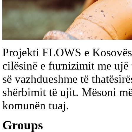
Projekti FLOWS e Kosovës k
cilësinë e furnizimit me ujë 
së vazhdueshme të thatësirë
shërbimit të ujit. Mësoni
komunën tuaj.
Groups