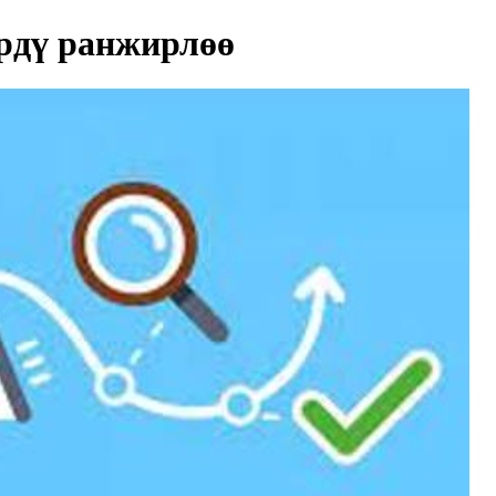
рдү ранжирлөө