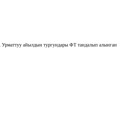
 . Урматтуу айылдын тургундары ФТ тандалып алынган