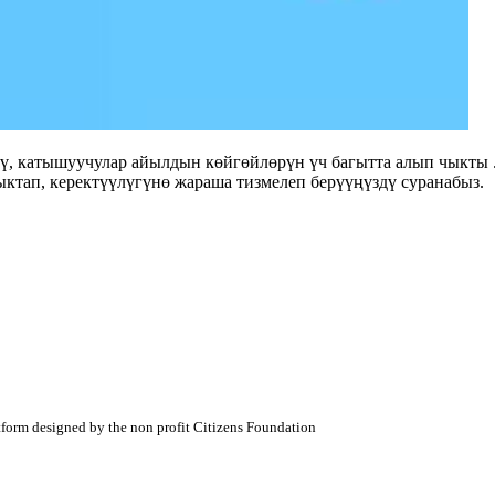
дү, катышуучулар айылдын көйгөйлөрүн үч багытта алып чыкты
ктап, керектүүлүгүнө жараша тизмелеп берүүңүздү суранабыз.
atform designed by the non profit Citizens Foundation