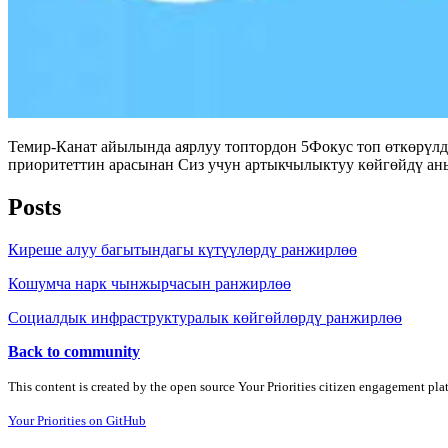
Темир-Канат айылында аярлуу топтордон 5Фокус топ өткөрүл
приоритеттин арасынан Сиз учун артыкчылыктуу көйгөйдү аны
Posts
Киреше алуу багытындагы күтүүлөрдү ранжирлөө
Кошумча нарк чынжырчасын ранжирлөө
Социалдык инфраструктуралык көйгөйлөрдү ранжирлөө
Back to community
This content is created by the open source Your Priorities citizen engagement pl
Your Priorities on GitHub