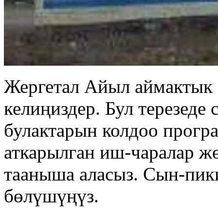
Жергетал Айыл аймактык 
келиңиздер. Бул терезеде
булактарын колдоо прогр
аткарылган иш-чаралар ж
тааныша аласыз. Сын-пик
бөлүшүңүз.