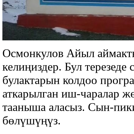
Осмонкулов Айыл аймакт
келиңиздер. Бул терезеде
булактарын колдоо прогр
аткарылган иш-чаралар ж
тааныша аласыз. Сын-пик
бөлүшүңүз.