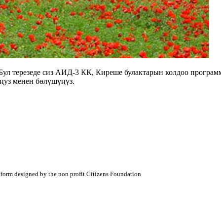
Бул терезеде сиз АИД-3 КК, Киреше булактарын колдоо програ
ңуз менен бөлүшүңүз.
atform designed by the non profit Citizens Foundation