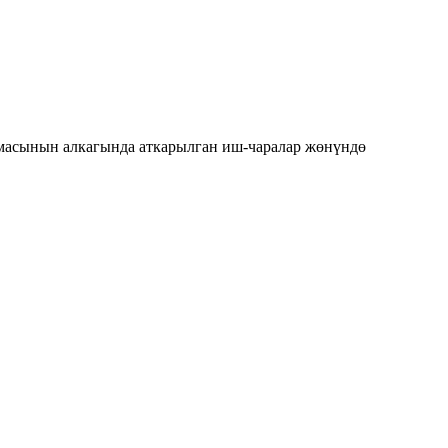
ммасынын алкагында аткарылган иш-чаралар жөнүндө