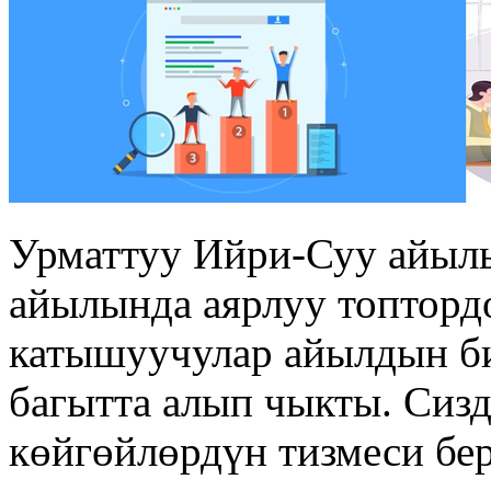
Урматтуу Ийри-Суу айыл
айылында аярлуу топтордо
катышуучулар айылдын би
багытта алып чыкты. Сиз
көйгөйлөрдүн тизмеси бер