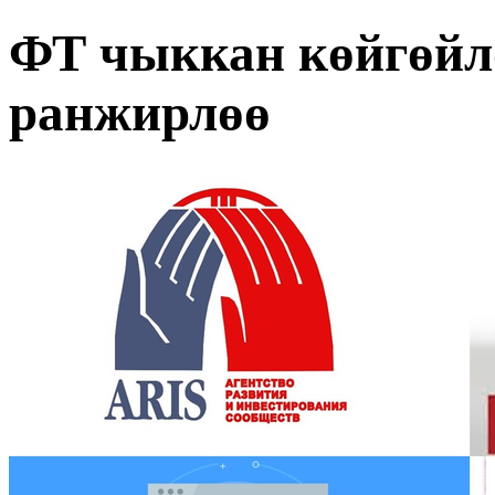
ФТ чыккан көйгөйл
ранжирлөө