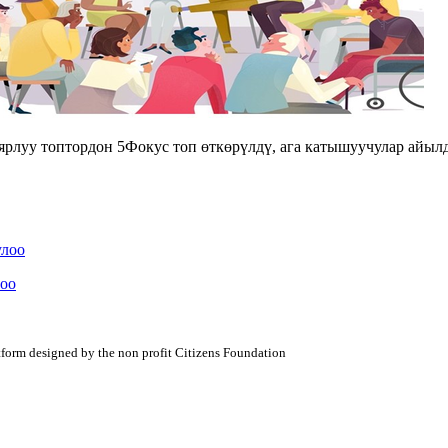
луу топтордон 5Фокус топ өткөрүлдү, ага катышуучулар айылд
улоо
оо
atform designed by the non profit Citizens Foundation