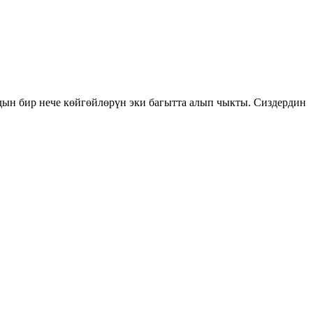
ын бир нече көйгөйлөрүн эки багытта алып чыкты. Сиздердин