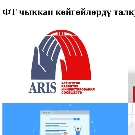
ФТ чыккан көйгөйлөрдү талк