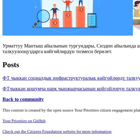
Урматтуу Мантыш айылынын тургундары, Сиздин айылында аяр
талкуулооңуздарга көйгөйлөрдүн тизмеси берилет.
Posts
ФТ чыккан социалдык инфраструктуралык көйгөйлөрдү талку
ФТчыккан кошумча нарк чынжырчасынын койгойлорун талкул
Back to community
This content is created by the open source Your Priorities citizen engagement pl
Your Priorities on GitHub
Check out the Citizens Foundation website for more information