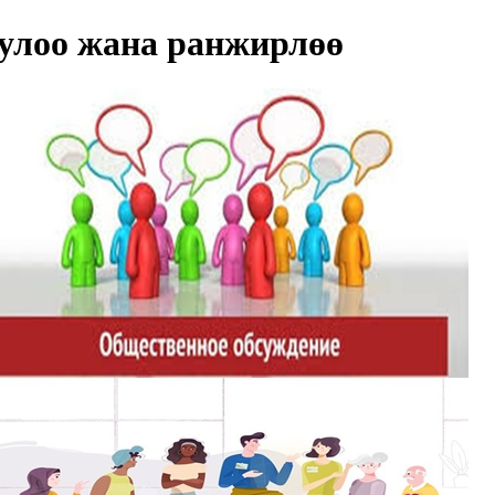
улоо жана ранжирлөө