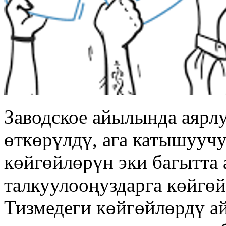
Заводское айылында аярлу
өткөрүлдү, ага катышууч
көйгөйлөрүн эки багытта 
талкуулооңуздарга көйгөй
Тизмедеги көйгөйлөрдү а