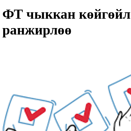
ФТ чыккан көйгөйл
ранжирлөө