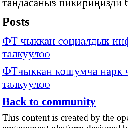
тандасаныз пикириңизди 
Posts
ФТ чыккан социалдык ин
талкуулоо
ФТчыккан кошумча нарк
талкуулоо
Back to community
This content is created by the op
engagement platform designed by