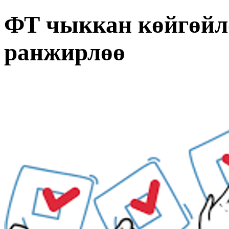
ФТ чыккан көйгөйл
ранжирлөө