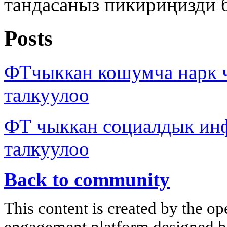
тандасаныз пикириңизди 
Posts
ФТчыккан кошумча нарк
талкуулоо
ФТ чыккан социалдык ин
талкуулоо
Back to community
This content is created by the op
engagement platform designed by