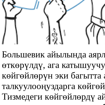
Большевик айылында аярл
өткөрүлдү, ага катышууч
көйгөйлөрүн эки багытта 
талкуулооңуздарга көйгөй
Тизмедеги көйгөйлөрдү а