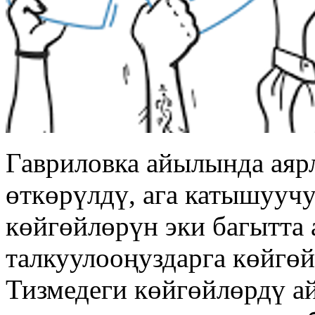
Гавриловка айылында аяр
өткөрүлдү, ага катышууч
көйгөйлөрүн эки багытта 
талкуулооңуздарга көйгөй
Тизмедеги көйгөйлөрдү а