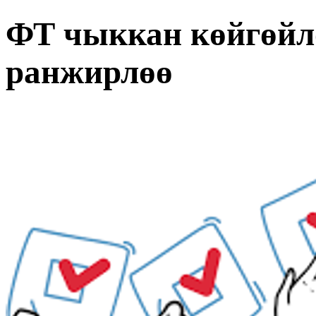
ФТ чыккан көйгөйл
ранжирлөө