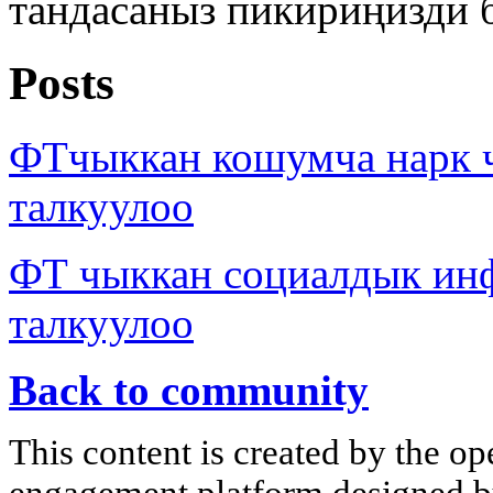
тандасаныз пикириңизди 
Posts
ФТчыккан кошумча нарк
талкуулоо
ФТ чыккан социалдык ин
талкуулоо
Back to community
This content is created by the op
engagement platform designed by