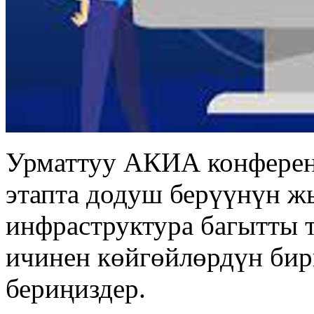
Урматтуу АКИА конферен
этапта додуш берүүнүн 
инфраструктура багытты 
ичинен көйгөйлөрдүн би
бериңиздер.