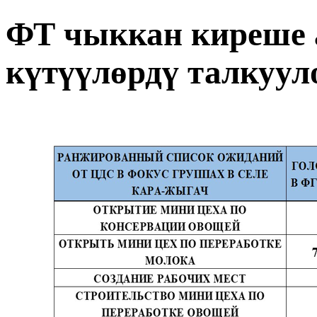
ФТ чыккан киреше 
күтүүлөрдү талкуул