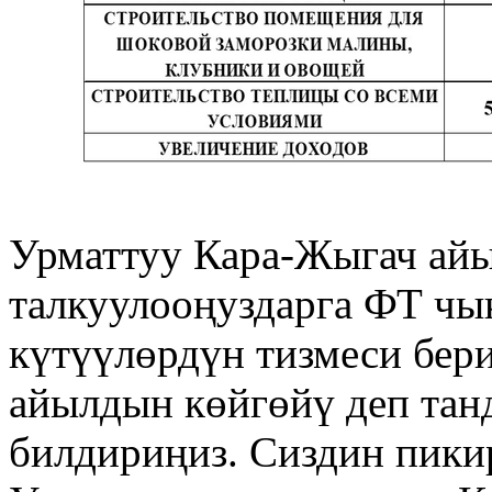
Урматтуу Кара-Жыгач ай
талкуулооңуздарга ФТ чы
күтүүлөрдүн тизмеси бер
айылдын көйгөйү деп тан
билдириңиз. Сиздин пикир