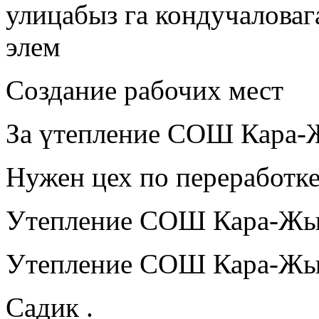
улицабыз га кондучаловага
элем
Создание рабочих мест
За үтепление СОШ Кара-
Нужен цех по переработк
Утепление СОШ Кара-Жы
Утепление СОШ Кара-Жы
Садик .