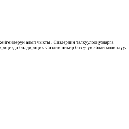
көйгөйлөрүн алып чыкты . Сиздердин талкуулооңуздарга
риңизди билдириңиз. Сиздин пикир биз үчүн абдан маанилүү.