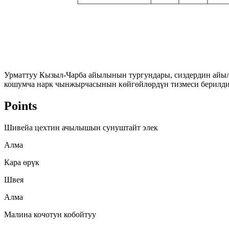
Урматтуу Кызыл-Чарба айылынын тургундары, сиздердин айылд
кошумча нарк чынжырчасынын көйгөйлөрдүн тизмеси берилди.
Points
Шивейа цехтин ачылышын сунуштайт элек
Алма
Кара өрүк
Швея
Алма
Малина кочотун кобойтуу