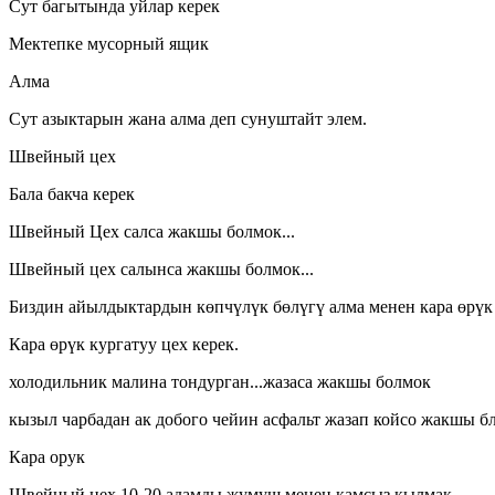
Сут багытында уйлар керек
Мектепке мусорный ящик
Алма
Сут азыктарын жана алма деп сунуштайт элем.
Швейный цех
Бала бакча керек
Швейный Цех салса жакшы болмок...
Швейный цех салынса жакшы болмок...
Биздин айылдыктардын көпчүлүк бөлүгү алма менен кара өрүк
Кара өрүк кургатуу цех керек.
холодильник малина тондурган...жазаса жакшы болмок
кызыл чарбадан ак добого чейин асфальт жазап койсо жакшы бл
Кара орук
Швейный цех 10-20 адамды жумуш менен камсыз кылмак