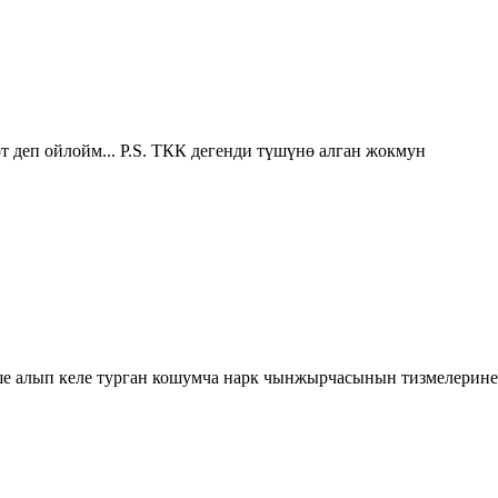
 деп ойлойм... P.S. ТКК дегенди түшүнө алган жокмун
 алып келе турган кошумча нарк чынжырчасынын тизмелеринен,