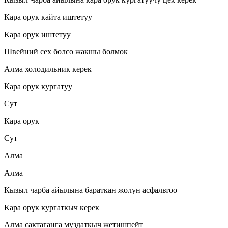
Кара орук кайта иштетуу
Кара орук иштетуу
Швейний сех болсо жакшы болмок
Алма холодильник керек
Кара орук кургатуу
Сут
Кара орук
Сут
Алма
Алма
Кызыл чарба айылына бараткан жолун асфальтоо
Кара өрүк кургаткыч керек
Алма сактаганга муздаткыч жетишпейт