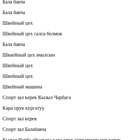
Бала бакча
Бала бакча
Швейный цех
Швейный цех салса болмок
Бала бакча
Шваейный цех ачылсын
Швейный цех
Швейный цех
Швейный машина
Спорт зал керек Кызыл Чарбага
Кара орук кургатуу
Спорт зал керек
Спорт зал Балабакча
Кызыл Чарба айылына кара орук кургатуучу цех керек