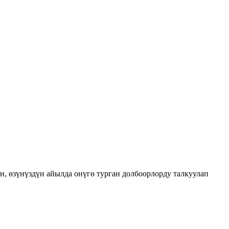
 өзүнүздүн айылда онүгө турган долбоорлорду талкуулап