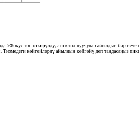
а 5Фокус топ өткөрүлдү, ага катышуучулар айылдын бир нече 
 Тизмедеги көйгөйлөрдү айылдын көйгөйү деп тандасаңыз пики