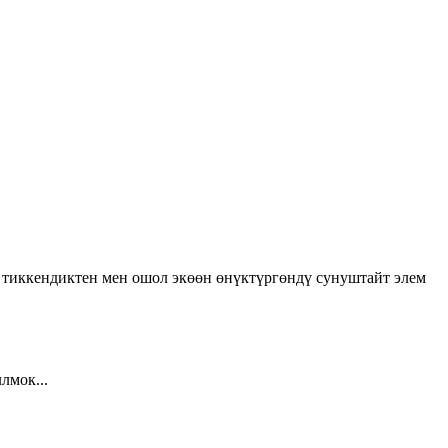
 тиккендиктен мен ошол экөөн өнүктүргөндү сунуштайт элем
лмок...