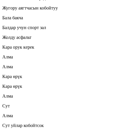
Жугору аягтчасын кобойтуу
Бала бакча
Балдар учун спорт зал
Жолду асфальт
Кара орук керек
Алма
Алма
Кара өрүк
Кара өрүк
Алма
Сут
Алма
Сут уйлар кобойтсок