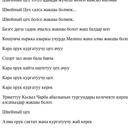
Швейный Цех салса жакшы болмок...
Швейный цех болсо жакшы болмок.
Бизге дагы садик ачылса жакшы болот жаш балдар коп
Кошумча наркка азыркы учурда Малина жана алма жакшы болот
Кара орук кургатуучу цех ачуу
Спорт зал анан бала бакча
Кара орук кайта иштетуу цех ачуу
Кара орук кургатуучу цех
Кара орук кургатуу керек
Урматтуу Кызыл Чарба айылынын тургундары келечекте киреше
алсаныздар жакшы болот.
Швейный цех
Алма орук сактап жана кургатуучу жай керек