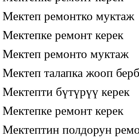
Мектеп ремонтко муктаж
Мектепке ремонт керек
Мектеп ремонто муктаж
Мектеп талапка жооп бер
Мектепти бүтүрүү керек
Мектепке ремонт керек
Мектептин полдорун ремо