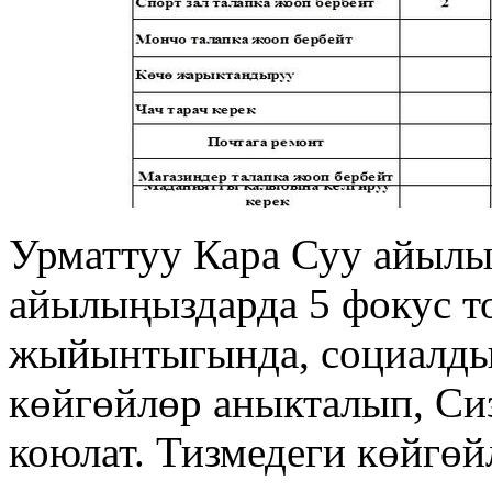
Урматтуу Кара Суу айылы
айылыңыздарда 5 фокус т
жыйынтыгында, социалды
көйгөйлөр аныкталып, Си
коюлат. Тизмедеги көйгө