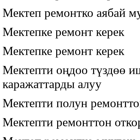
Мектеп ремонтко аябай м
Мектепке ремонт керек
Мектепке ремонт керек
Мектепти оңдоо түздөө и
каражаттарды алуу
Мектепти полун ремонтто
Мектепти ремонттон отко