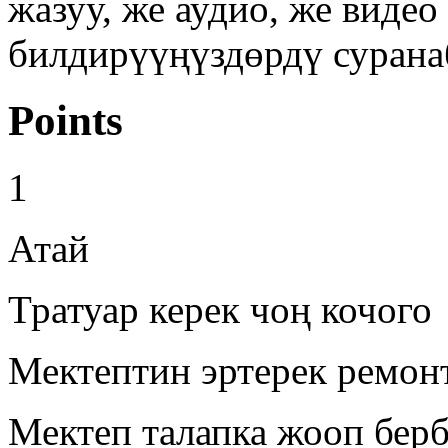
жазуу, же аудио, же виде
билдирүүңүздөрдү сурана
Points
1
Атай
Тратуар керек чоң кочого
Мектептин эртерек ремон
Мектеп талапка жооп бер