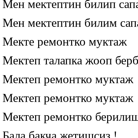
Мен мектептин билип са
Мен мектептин билим са
Мекте ремонтко муктаж
Мектеп талапка жооп берб
Мектеп ремонтко муктаж
Мектеп ремонтко муктаж
Мектеп ремонтко берилиш
Бала бакча жетишсиз !