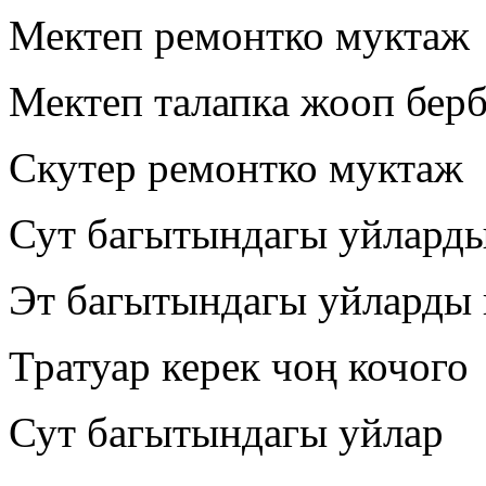
Мектеп ремонтко муктаж
Мектеп талапка жооп берб
Скутер ремонтко муктаж
Сут багытындагы уйларды
Эт багытындагы уйларды 
Тратуар керек чоң кочого
Сут багытындагы уйлар