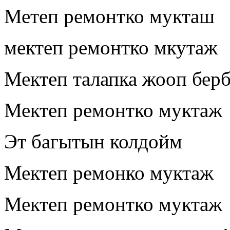
Метеп ремонтко мукташ
мектеп ремонтко мкутаж
Мектеп талапка жооп бер
Мектеп ремонтко муктаж
Эт багытын колдойм
Мектеп ремонко муктаж
Мектеп ремонтко муктаж