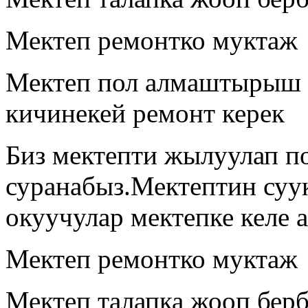
Мектеп ремонтко муктаж
Мектеп пол алмаштырыш к
кичинекей ремонт керек
Биз мектепти жылуулап 
суранабыз.Мектептин суу
окуучулар мектепке келе 
Мектеп ремонтко муктаж
Мектеп талапка жооп бер