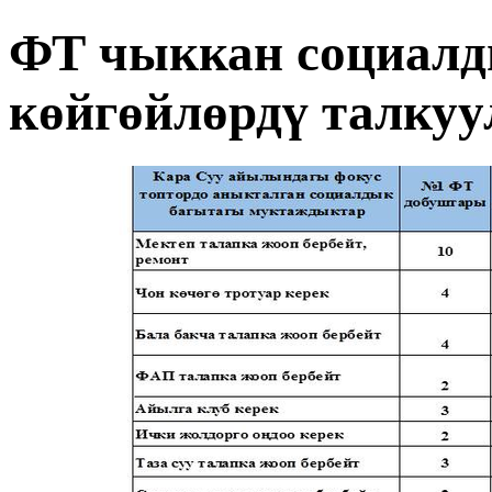
ФТ чыккан социалд
көйгөйлөрдү талкуу