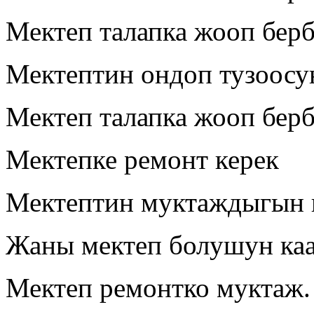
Мектеп талапка жооп бер
Мектептин ондоп тузоосу
Мектеп талапка жооп берб
Мектепке ремонт керек
Мектептин муктаждыгын 
Жаны мектеп болушун ка
Мектеп ремонтко муктаж.