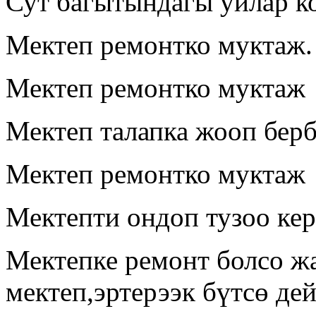
Сут багытындагы уйлар к
Мектеп ремонтко муктаж.
Мектеп ремонтко муктаж
Мектеп талапка жооп бер
Мектеп ремонтко муктаж
Мектепти ондоп тузоо кер
Мектепке ремонт болсо ж
мектеп,эртерээк бүтсө дейм