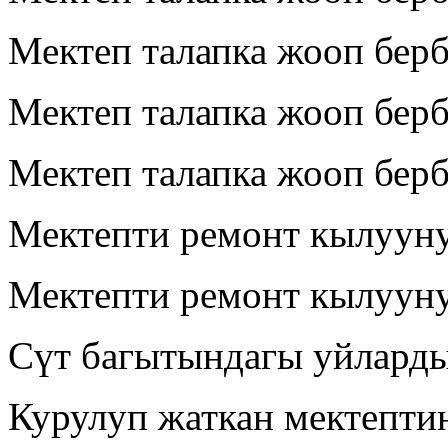
Мектеп талапка жооп берб
Мектеп талапка жооп бер
Мектеп талапка жооп бер
Мектепти ремонт кылууну
Мектепти ремонт кылууну
Сүт багытындагы уйлард
Курулуп жаткан мектепти