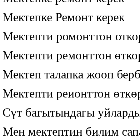
Мектепке Ремонт керек
Мектепти ромонттон отко
Мектепти ремонттон өтко
Мектеп талапка жооп берб
Мектепти реионттон өткө
Сүт багытындагы уйлард
Мен мектептин билим са