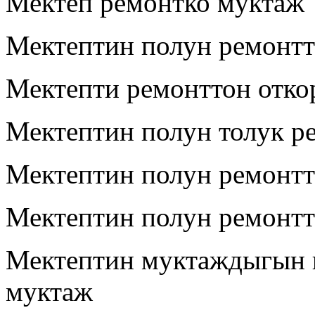
Мектеп ремонтко муктаж
Мектептин полун ремонтт
Мектепти ремонттон отко
Мектептин полун толук р
Мектептин полун ремонт
Мектептин полун ремонт
Мектептин муктаждыгын к
муктаж