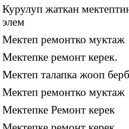
Курулуп жаткан мектепти
элем
Мектеп ремонтко муктаж
Мектепке ремонт керек.
Мектеп талапка жооп бер
Мектеп ремонтко муктаж
Мектепке Ремонт керек
Мектепке ремонт керек