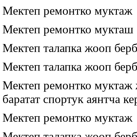
Мектеп ремонтко муктаж
Мектеп ремонтко мукташ
Мектеп талапка жооп бер
Мектеп талапка жооп берб
Мектеп ремонтко муктаж 
баратат спортук аянтча ке
Мектеп ремонтко муктаж
Мектеп талапка жооп берб