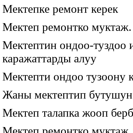
Мектепке ремонт керек
Мектеп ремонтко муктаж.
Мектептин ондоо-туздоо 
каражаттарды алуу
Мектепти ондоо тузоону 
Жаны мектептип бутушун
Мектеп талапка жооп берб
Мектеп ремонтко муктаж