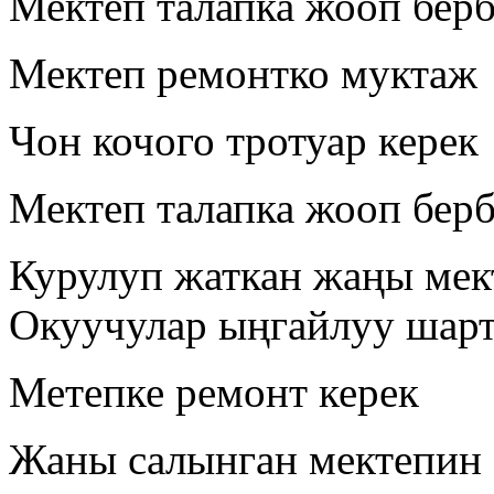
Мектеп талапка жооп бер
Мектеп ремонтко муктаж
Чон кочого тротуар керек
Мектеп талапка жооп берб
Курулуп жаткан жаңы мек
Окуучулар ыңгайлуу шарт
Метепке ремонт керек
Жаны салынган мектепин 