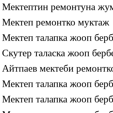
Мектептин ремонтуна жу
Мектеп ремонтко муктаж
Мектеп талапка жооп бер
Скутер таласка жооп берб
Айтпаев мектеби ремонтк
Мектеп талапка жооп бер
Мектеп талапка жооп берб