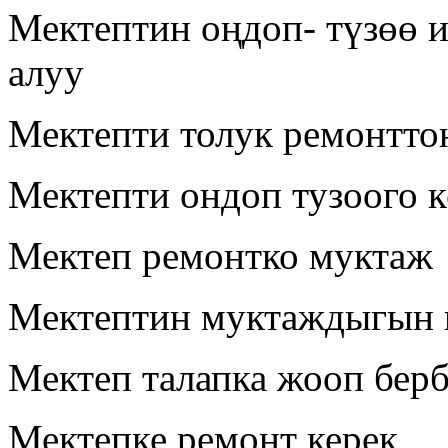
Мектептин оңдоп- түзөө 
алуу
Мектепти толук ремонтто
Мектепти ондоп тузоого к
Мектеп ремонтко муктаж
Мектептин муктаждыгын 
Мектеп талапка жооп берб
Мектепке ремонт керек