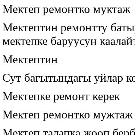
Мектеп ремонтко муктаж
Мектептин ремонтту баты
мектепке баруусун каалай
Мектептин
Сут багытындагы уйлар к
Мектепке ремонт керек
Мектеп ремонтко мужтаж
Мектеп талапка жооп берб