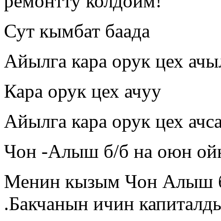
ремонтту колдойм!
Сут кымбат баада
Айылга кара орук цех ачы
Кара орук цех ачуу
Айылга кара орук цех ачс
Чон -Алыш б/б на оюн ой
Менин кызым Чон Алыш б
.Бакчанын ичин капиталд