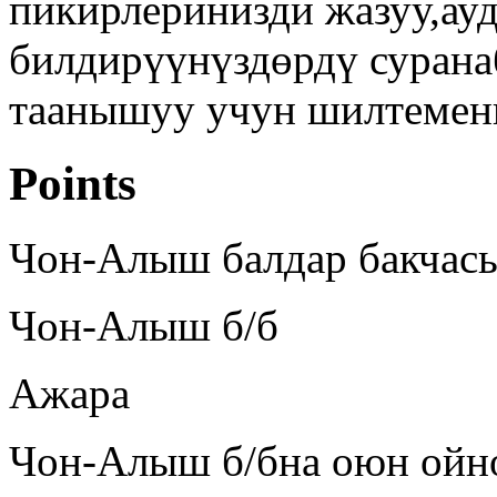
пикирлеринизди жазуу,ау
билдирүүнүздөрдү сурана
таанышуу учун шилтемен
Points
Чон-Алыш балдар бакчасы
Чон-Алыш б/б
Ажара
Чон-Алыш б/бна оюн ойно