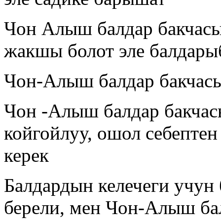
Чон Алыш балдар бакчасы
жакшы болот эле балдары
Чон-Алыш балдар бакчасы
Чон -Алыш балдар бакчас
койгойлуу, ошол себептен
керек
Балдардын келечеги учун
берели, мен Чон-Алыш ба