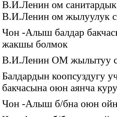
В.И.Ленин ом санитарды
В.И.Ленин ом жылуулук 
Чон -Алыш балдар бакчас
жакшы болмок
В.И.Ленин ОМ жылытуу 
Балдардын коопсуздугу у
бакчасына оюн аянча куру
Чон -Алыш б/бна оюн ойн