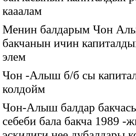
кааалам
Менин балдарым Чон Алы
бакчанын ичин капиталды
элем
Чон -Алыш б/б сы капита
колдойм
Чон-Алыш балдар бакчасы
себеби бала бакча 1989 -
эскилиги нее дубалдары к