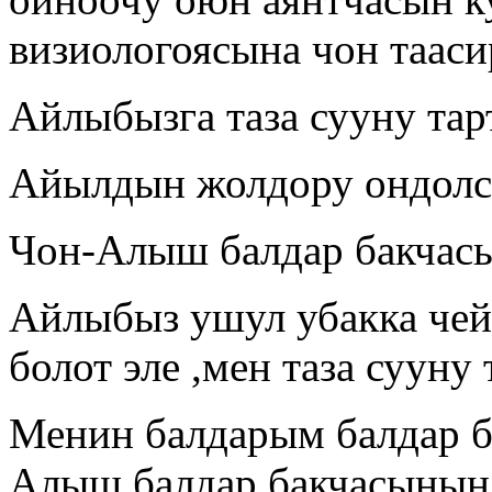
визиологоясына чон тааси
Айлыбызга таза сууну та
Айылдын жолдору ондол
Чон-Алыш балдар бакчасы
Айлыбыз ушул убакка чей
болот эле ,мен таза сууну
Менин балдарым балдар б
Алыш балдар бакчасынын