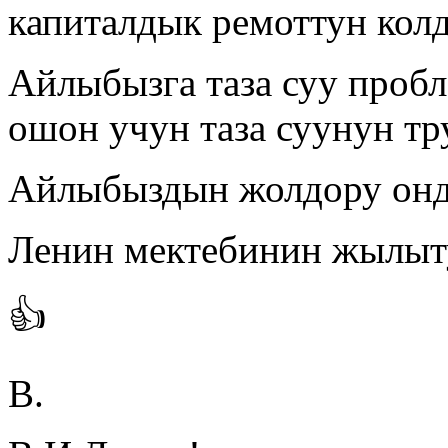
капиталдык ремоттун кол
Айлыбызга таза суу проб
ошон учун таза суунун т
Айлыбыздын жолдору онд
Ленин мектебинин жылыт
👍
В.