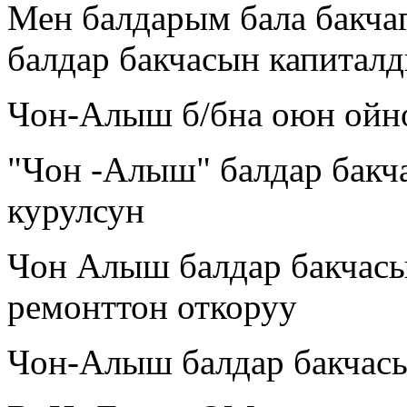
Мен балдарым бала бакча
балдар бакчасын капитал
Чон-Алыш б/бна оюн ойно
"Чон -Алыш" балдар бакч
курулсун
Чон Алыш балдар бакчас
ремонттон откоруу
Чон-Алыш балдар бакчасы