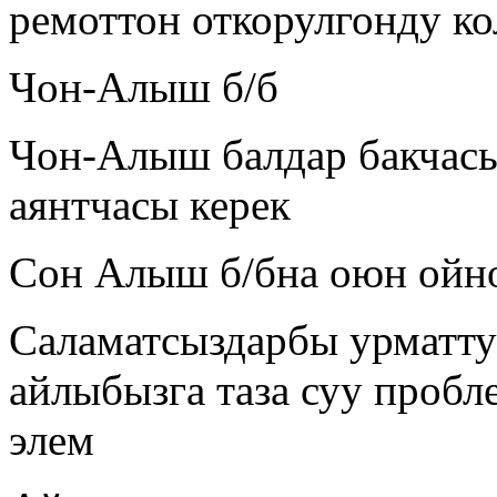
ремоттон откорулгонду к
Чон-Алыш б/б
Чон-Алыш балдар бакчасы
аянтчасы керек
Сон Алыш б/бна оюн ойно
Саламатсыздарбы урматту
айлыбызга таза суу пробл
элем