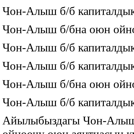
Чон-Алыш б/б капиталдык
Чон-Алыш б/бна оюн ойно
Чон-Алыш б/б капиталдык
Чон-Алыш б/б капиталдык
Чон-Алыш б/бна оюн ойно
Чон-Алыш б/б капиталдык
Айылыбыздагы Чон-Алыш 
ойноочу оюн аянтчасын к