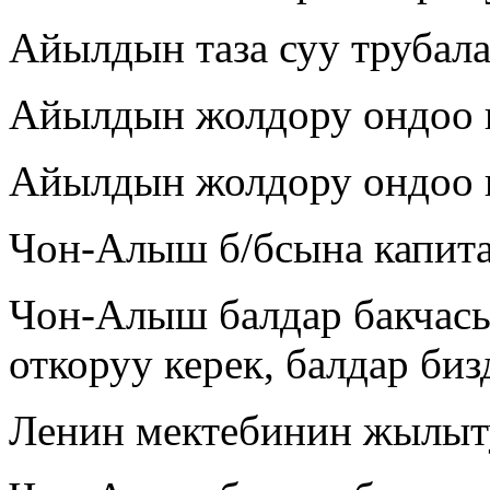
Айылдын таза суу трубал
Айылдын жолдору ондоо 
Айылдын жолдору ондоо 
Чон-Алыш б/бсына капита
Чон-Алыш балдар бакчасы
откоруу керек, балдар биз
Ленин мектебинин жылыт