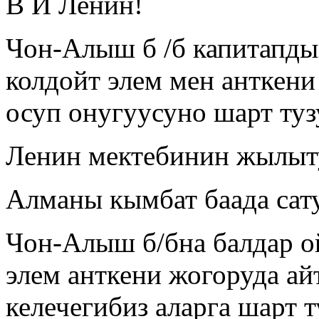
В И Ленин!
Чон-Алыш б /б капитапды
колдойт элем мен анткени
осуп онугуусуно шарт туз
Ленин мектебинин жылыт
Алманы кымбат баада сат
Чон-Алыш б/бна балдар о
элем анткени жогоруда ай
келечегибиз аларга шарт т