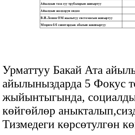
Урматтуу Бакай Ата айыл
айылыныздарда 5 Фокус т
жыйынтыгында, социалды
көйгөйлөр аныкталып,сизд
Тизмедеги көрсөтулгөн к