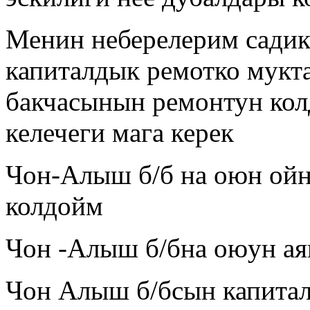
Менин неберелерим садик
капиталдык ремотко мукт
бакчасынын ремонтун кол
келечеги мага керек
Чон-Алыш б/б на оюн ойн
колдойм
Чон -Алыш б/бна оюун ая
Чон Алыш б/бсын капита