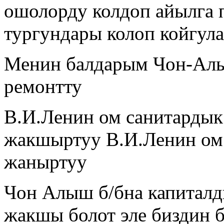
ошолорду колдоп айылга 
тургундары колоп койгула
Менин балдарым Чон-Алы
ремонтту
В.И.Ленин ом санитардык
жакшыртуу В.И.Ленин ом
жаныртуу
Чон Алыш б/бна капиталд
жакшы болот эле биздин 