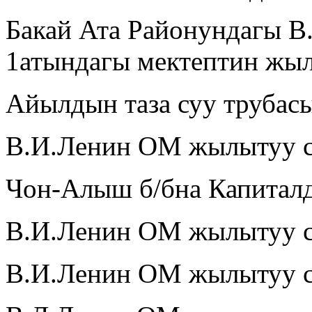
Бакай Ата Районундагы В
1атындагы мектептин жы
Айылдын таза суу труба
В.И.Ленин ОМ жылытуу 
Чон-Алыш б/бна Капитал
В.И.Ленин ОМ жылытуу 
В.И.Ленин ОМ жылытуу с