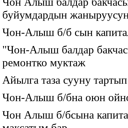
Чон Алыш балдар бакчас
буйумдардын жаныруусун 
Чон-Алыш б/б сын капита
"Чон-Алыш балдар бакчас
ремонтко муктаж
Айылга таза сууну тартып
Чон-Алыш б/бна оюн ойно
Чон Алыш б/бсына капита
максатым бар