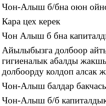
Чон-Алыш б/бна оюн ойно
Кара цех керек
Чон Алыш б бна капиталд
Айылыбызга долбоор айты
гигиеналык абалды жакшы
долбоорду колдоп алсак 
Чон-Алыш балдар бакчас
Чон-Алыш б/б капиталдык