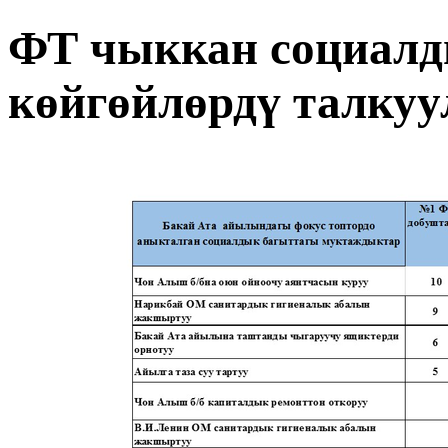
ФТ чыккан социалд
көйгөйлөрдү талкуу