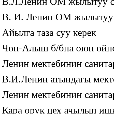
В.Л.Ленин ОМ жылытуу с
В. И. Ленин ОМ жылытуу
Айылга таза суу керек
Чон-Алыш б/бна оюн ойно
Ленин мектебинин санит
В.И.Ленин атындагы мек
Ленин мектебинин санит
Кара орук цех ачылып иш