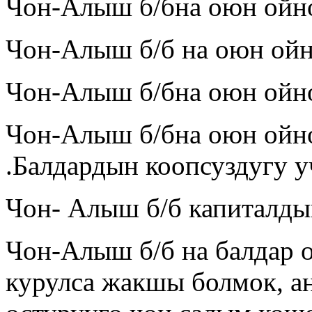
Чон-Алыш б/бна оюн ойно
Чон-Алыш б/б на оюн ойн
Чон-Алыш б/бна оюн ойно
Чон-Алыш б/бна оюн ойно
.Балдардын коопсуздугу 
Чон- Алыш б/б капиталды
Чон-Алыш б/б на балдар 
курулса жакшы болмок, а