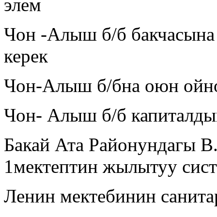
элем
Чон -Алыш б/б бакчасына
керек
Чон-Алыш б/бна оюн ойно
Чон- Алыш б/б капиталды
Бакай Ата Районундагы В
1мектептин жылытуу сис
Ленин мектебинин санит