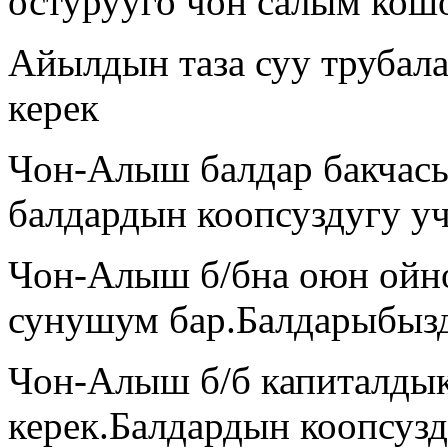
остурууго чон салым кош
Айылдын таза суу трубал
керек
Чон-Алыш балдар бакчасы
балдардын коопсуздугу у
Чон-Алыш б/бна оюн ойно
сунушум бар.Балдарыбыз
Чон-Алыш б/б капиталдык
керек.Балдардын коопсузд