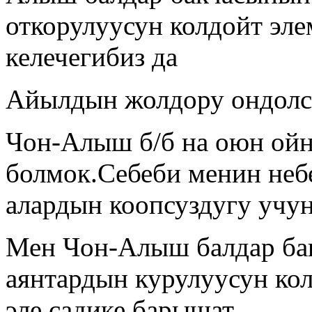
откорулуусун колдойт эле
келечегибиз да
Айылдын жолдору ондол
Чон-Алыш б/б на оюн ойн
болмок.Себеби менин неб
алардын коопсуздугу учун
Мен Чон-Алыш балдар ба
аянтардын курулуусун ко
эле садике барышат