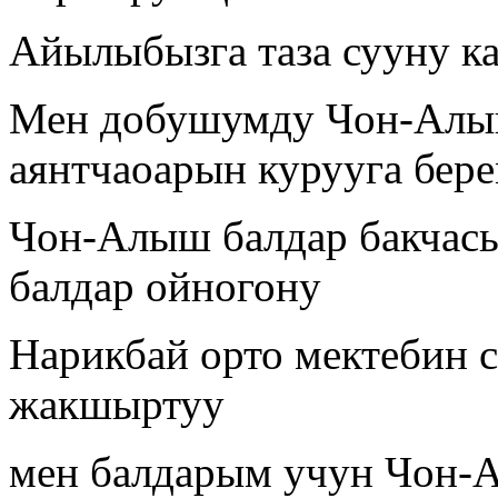
Айылыбызга таза сууну к
Мен добушумду Чон-Алы
аянтчаоарын курууга бер
Чон-Алыш балдар бакчасы
балдар ойногону
Нарикбай орто мектебин 
жакшыртуу
мен балдарым учун Чон-