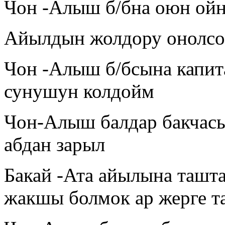
Чон -Алыш б/бна оюн ойн
Айылдын жолдору онолсо 
Чон -Алыш б/бсына капит
сунушун колдойм
Чон-Алыш балдар бакчас
абдан зарыл
Бакай -Ата айылына ташт
жакшы болмок ар жерге 