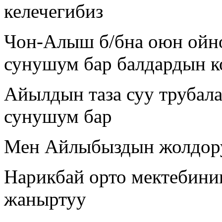
келечегибиз
Чон-Алыш б/бна оюн ойно
сунушум бар балдардын к
Айылдын таза суу трубал
сунушум бар
Мен Айлыбыздын жолдору
Нарикбай орто мектебини
жаныртуу