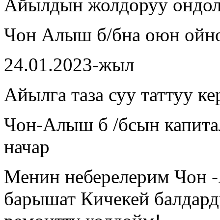
Айылдын жолдоруу ондол
Чон Алыш б/бна оюн ойно
24.01.2023-жыл
Айылга таза суу таттуу ке
Чон-Алыш б /бсын капита
начар
Менин неберелерим Чон 
барышат Кичекей балдард