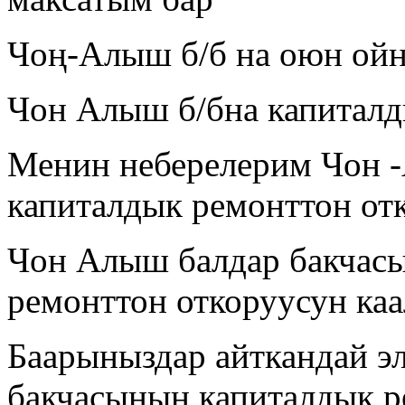
Чоң-Алыш б/б на оюн ойн
Чон Алыш б/бна капиталд
Менин неберелерим Чон -
капиталдык ремонттон от
Чон Алыш балдар бакчас
ремонттон откоруусун каа
Баарыныздар айткандай э
бакчасынын капиталдык р