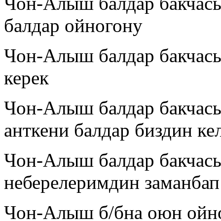
Чон-Алыш балдар бакчасы
балдар ойногону
Чон-Алыш балдар бакчасы
керек
Чон-Алыш балдар бакчасы
анткени балдар биздин ке
Чон-Алыш балдар бакчасы
неберелеримдин заманбап 
Чон-Алыш б/бна оюн ойно