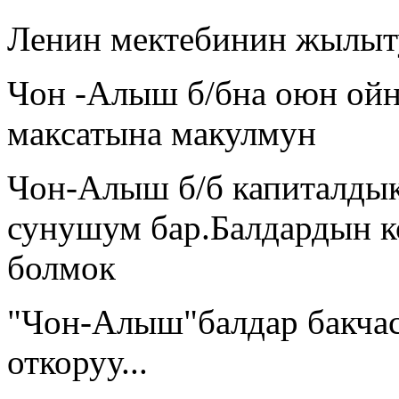
Ленин мектебинин жылыт
Чон -Алыш б/бна оюн ойн
максатына макулмун
Чон-Алыш б/б капиталдык
сунушум бар.Балдардын 
болмок
"Чон-Алыш"балдар бакча
откоруу...