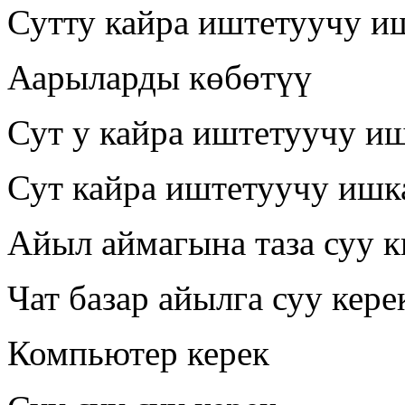
Сутту кайра иштетуучу и
Аарыларды көбөтүү
Сут у кайра иштетуучу и
Сут кайра иштетуучу ишк
Айыл аймагына таза суу к
Чат базар айылга суу кере
Компьютер керек