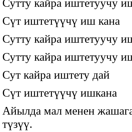
Сутту кайра иштетуучу и
Сүт иштетүүчү иш кана
Сутту кайра иштетуучу и
Сутту кайра иштетуучу и
Сут кайра иштету дай
Сүт иштетүүчү ишкана
Айылда мал менен жашаг
түзүү.