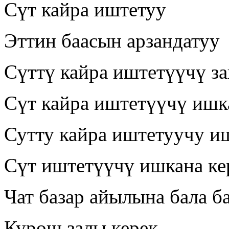
Сүт кайра иштетуу
Эттин баасын арзандатуу
Сүттү кайра иштетүүчү за
Сүт кайра иштетүүчү ишк
Сутту кайра иштетуучу и
Сүт иштетүүчү ишкана ке
Чат базар айылына бала б
Курош залы керек