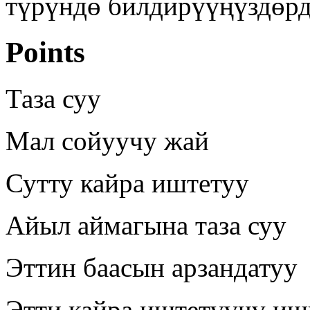
түрүндө билдирүүңүздөрд
Points
Таза суу
Мал сойуучу жай
Сутту кайра иштетуу
Айыл аймагына таза суу
Эттин баасын арзандатуу
Этти кайра иштетүүчү иш