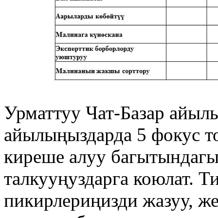
Урматтуу Чат-Базар айыл
айылыңыздарда 5 фокус то
киреше алуу багытындагы
талкууңуздарга коюлат. Т
пикирлериңизди жазуу, же