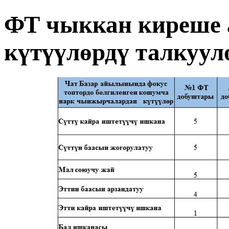
ФТ чыккан киреше 
күтүүлөрдү талкуул