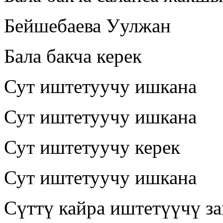
Бейшебаева Уулжан
Бала бакча керек
Сут иштетуучу ишкана
Сут иштетуучу ишкана
Сут иштетуучу керек
Сут иштетуучу ишкана
Сүттү кайра иштетүүчү за