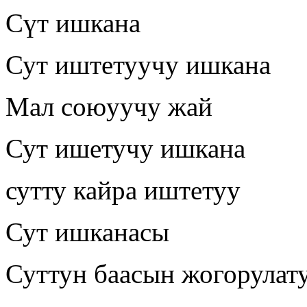
Сүт ишкана
Сут иштетуучу ишкана
Мал союуучу жай
Сут ишетучу ишкана
сутту кайра иштетуу
Сут ишканасы
Суттун баасын жогорулат