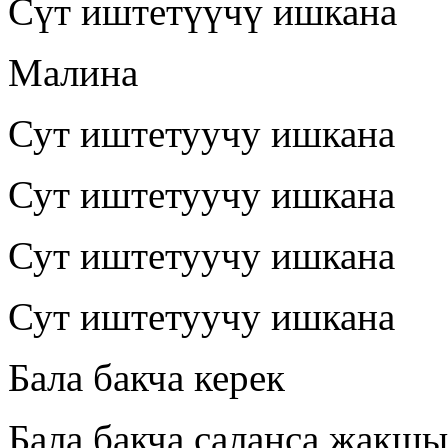
Сүт иштетүүчү ишкана
Малина
Сут иштетуучу ишкана
Сут иштетуучу ишкана
Сут иштетуучу ишкана
Сут иштетуучу ишкана
Бала бакча керек
Бала бакча саланса жакшы