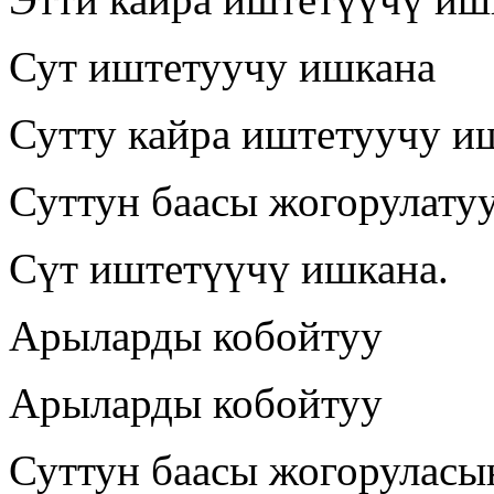
Сут иштетуучу ишкана
Сутту кайра иштетуучу и
Суттун баасы жогорулату
Сүт иштетүүчү ишкана.
Арыларды кобойтуу
Арыларды кобойтуу
Суттун баасы жогоруласы