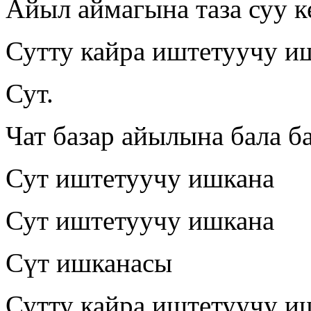
Айыл аймагына таза суу к
Сутту кайра иштетуучу и
Сут.
Чат базар айылына бала б
Сут иштетуучу ишкана
Сут иштетуучу ишкана
Сүт ишканасы
Сутту кайра иштетуучу и