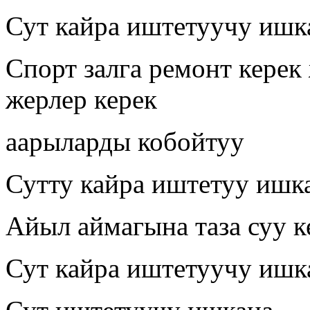
Сут кайра иштетуучу ишк
Спорт залга ремонт керек
жерлер керек
аарыларды кобойтуу
Сутту кайра иштетуу ишк
Айыл аймагына таза суу к
Сут кайра иштетуучу ишк