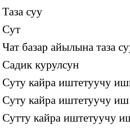
Таза суу
Сут
Чат базар айылына таза су
Садик курулсун
Суту кайра иштетуучу иш
Суту кайра иштетуучу иш
Сутту кайра иштетуучу и