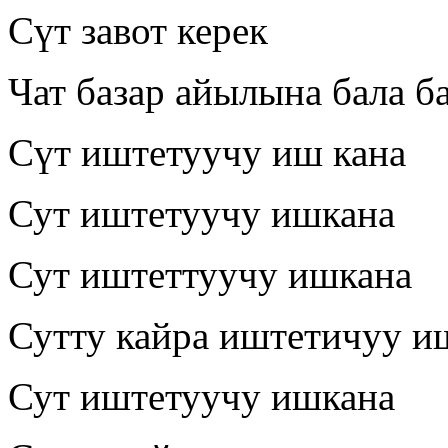
Сүт завот керек
Чат базар айылына бала б
Сүт иштетуучу иш кана
Сут иштетуучу ишкана
Сут иштеттуучу ишкана
Сутту кайра иштетичуу и
Сут иштетуучу ишкана