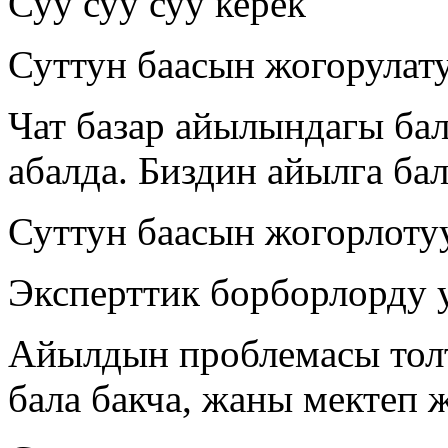
Суу суу суу керек
Суттун баасын жогорулату
Чат базар айылындагы ба
абалда. Биздин айылга бал
Суттун баасын жогорлоту
Эксперттик борборлорду
Айылдын проблемасы толт
бала бакча, жаны мектеп 