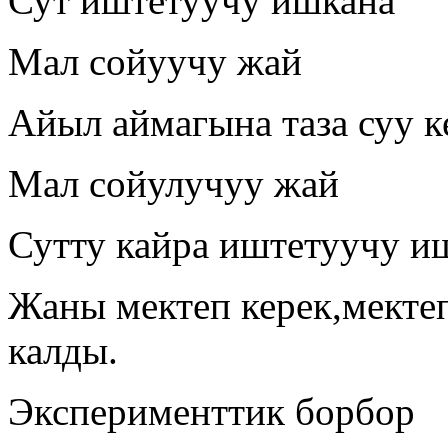
Сут иштетуучу ишкана
Мал сойуучу жай
Айыл аймагына таза суу к
Мал сойулучуу жай
Сутту кайра иштетуучу и
Жаны мектеп керек,мекте
калды.
Эксперименттик борбор