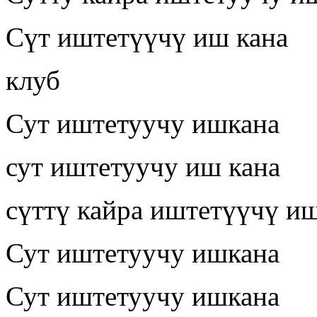
Сүт иштетүүчү иш кана
клуб
Сут иштетуучу ишкана
сут иштетуучу иш кана
сүттү кайра иштетүүчү и
Сут иштетуучу ишкана
Сут иштетуучу ишкана