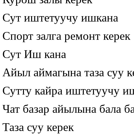
Сут иштетуучу ишкана
Спорт залга ремонт керек
Сут Иш кана
Айыл аймагына таза суу к
Сутту кайра иштетуучу и
Чат базар айылына бала б
Таза суу керек