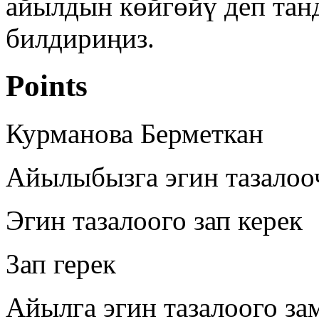
айылдын көйгөйү деп тан
билдириңиз.
Points
Курманова Берметкан
Айылыбызга эгин тазалоо
Эгин тазалоого зап керек
3ап герек
Айылга эгин тазалоого зам