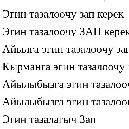
Эгин тазалоочу зап керек
Эгин тазалоочу ЗАП кере
Айылга эгин тазалоочу за
Кырманга эгин тазалоочу
Айылыбызга эгин тазалоо
Айылыбызга эгин тазалоо
Эгин тазалагыч Зап