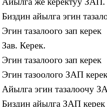
Айылга же керектуу ЗАП.
Биздин айылга эгин тазало
Эгин тазалоого зап керек
Зав. Керек.
Эгин тазалоого зап керек
Эгин тазоолого ЗАП кере
Айылга эгин тазалоочу З
Биздин айылга ЗАП керек