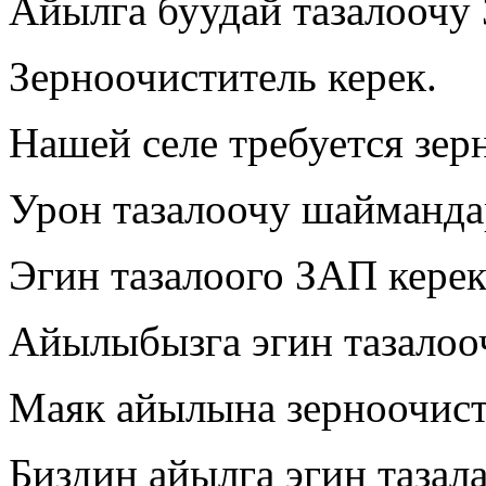
Айылга буудай тазалоочу
Зерноочиститель керек.
Нашей селе требуется зер
Урон тазалоочу шайманда
Эгин тазалоого ЗАП кере
Айылыбызга эгин тазалоо
Маяк айылына зерноочист
Биздин айылга эгин тазала