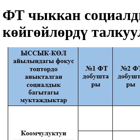
ФТ чыккан социалд
көйгөйлөрдү талкуу