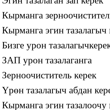
Эгин тазалаган зап керек
Кырманга зерноочистител
Кырманга эгин тазалагыч 
Бизге урон тазалагычкере
ЗАП урон тазалаганга
Зерноочиститель керек
Үрөн тазалагыч абдан кер
Кырманга эгин тазалоочу