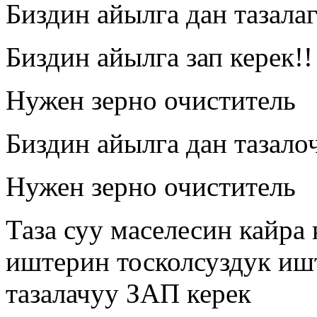
Биздин айылга дан тазала
Биздин айылга зап керек!!
Нужен зерно очиститель
Биздин айылга дан тазалоч
Нужен зерно очиститель
Таза суу маселесин кайра
иштерин тосколсуздук ишт
тазалачуу ЗАП керек