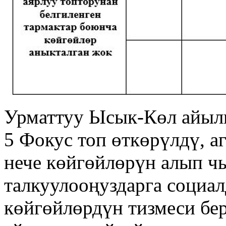
Урматтуу Ысык-Көл айыл
5 Фокус топ өткөрүлдү, 
нече көйгөйлөрүн алып ч
талкуулооңуздарга социа
көйгөйлөрдүн тизмеси бе