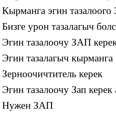
Кырманга эгин тазалоого
Бизге урон тазалагыч бол
Эгин тазалоочу ЗАП керек
Эгин тазалагыч кырманга
Зерноочичтитель керек
Эгин тазалоочу Зап керек
Нужен ЗАП