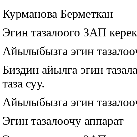
Курманова Берметкан
Эгин тазалоого ЗАП кере
Айылыбызга эгин тазалоо
Биздин айылга эгин тазал
таза суу.
Айылыбызга эгин тазалоо
Эгин тазалоочу аппарат