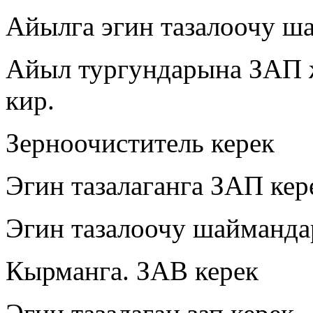
Айылга эгин тазалоочу ш
Айыл тургундарына ЗАП ж
кир.
Зерноочиститель керек
Эгин тазалаганга ЗАП кер
Эгин тазалоочу шайманда
Кырманга. ЗАВ керек