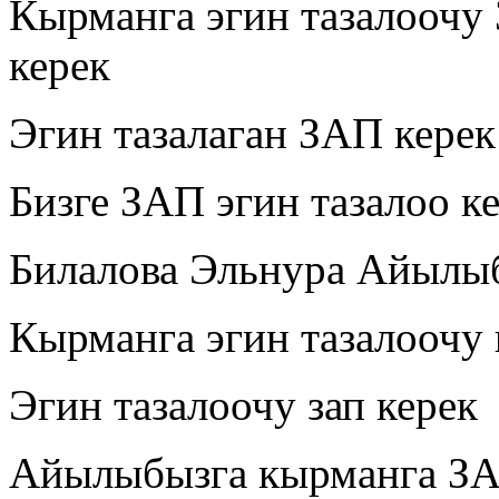
Кырманга эгин тазалоочу
керек
Эгин тазалаган ЗАП керек
Бизге ЗАП эгин тазалоо к
Билалова Эльнура Айылыбы
Кырманга эгин тазалоочу
Эгин тазалоочу зап керек
Айылыбызга кырманга ЗА