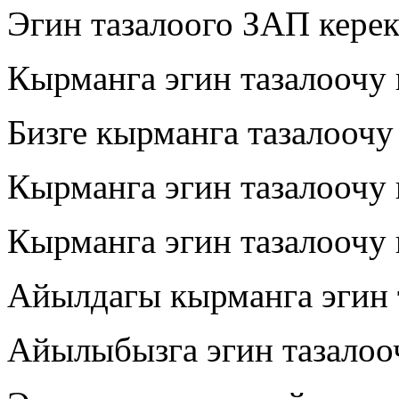
Эгин тазалоого ЗАП кере
Кырманга эгин тазалоочу
Бизге кырманга тазалоочу
Кырманга эгин тазалоочу
Кырманга эгин тазалоочу
Айылдагы кырманга эгин 
Айылыбызга эгин тазалоо