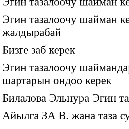
Эгин тазалоочу шайман к
Эгин тазалоочу шайман к
жалдырабай
Бизге заб керек
Эгин тазалоочу шайманда
шартарын ондоо керек
Билалова Эльнура Эгин та
Айылга ЗА В. жана таза с