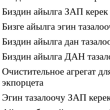
Биздин айылга ЗАП керек
Бизге айылга эгин тазалоо
Биздин айылга дан тазало
Биздин айылга ДАН тазал
Очистительное агрегат д
экпорцета
Эгин тазалоочу ЗАП керек