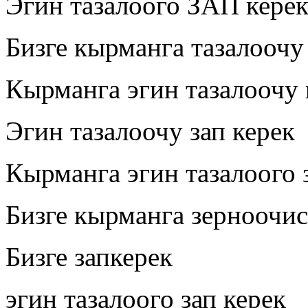
Эгин тазалоого ЗАП кере
Бизге кырманга тазалоочу
Кырманга эгин тазалоочу
Эгин тазалоочу зап керек
Кырманга эгин тазалоого 
Бизге кырманга зерноочис
Бизге запкерек
эгин тазалоого зап керек