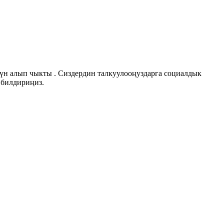
үн алып чыкты . Сиздердин талкуулооңуздарга социалдык
 билдириңиз.