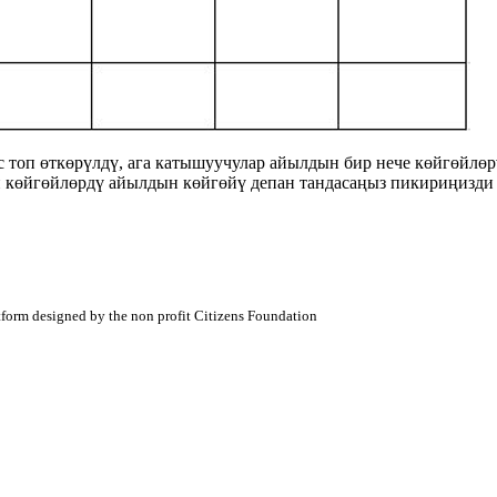
топ өткөрүлдү, ага катышуучулар айылдын бир нече көйгөйлөр
и көйгөйлөрдү айылдын көйгөйү депан тандасаңыз пикириңизди
atform designed by the non profit Citizens Foundation