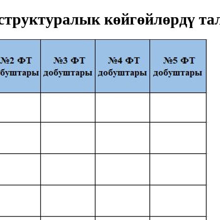
труктуралык көйгөйлөрдү та