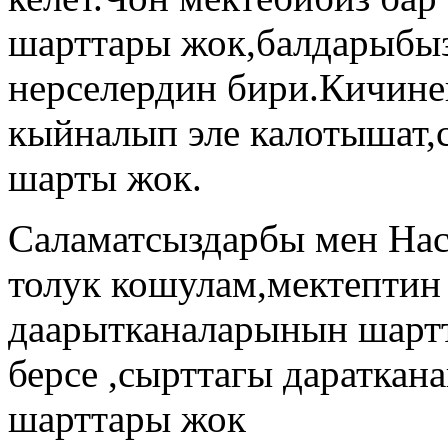
шарттары жок,балдарыбыз
нерселердин бири.Кичине
кыйналып эле калотышат,
шарты жок.
Саламатсыздарбы мен Нас
толук кошулам,мектептин 
даарытканаларынын шартт
берсе ,сырттагы дараткан
шарттары жок