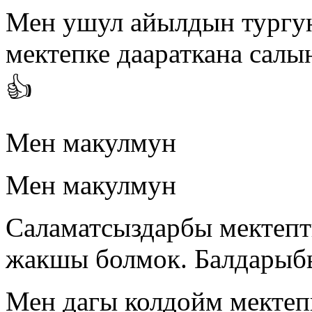
Мен ушул айылдын тургу
мектепке даараткана салы
👍
Мен макулмун
Мен макулмун
Саламатсыздарбы мектепт
жакшы болмок. Балдарыбы
Мен дагы колдойм мектеп