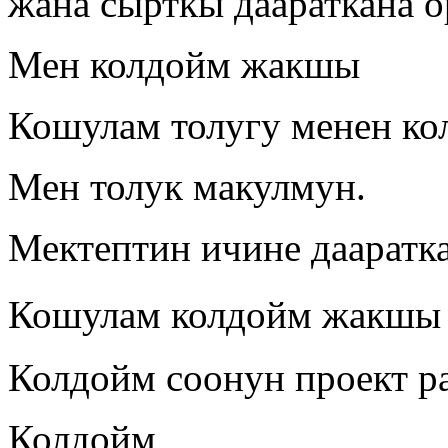
жана сырткы даараткана о
Мен колдойм жакшы
Кошулам толугу менен ко
Мен толук макулмун.
Мектептин ичине дааратк
Кошулам колдойм жакшы д
Колдойм соонун проект р
Колдойм