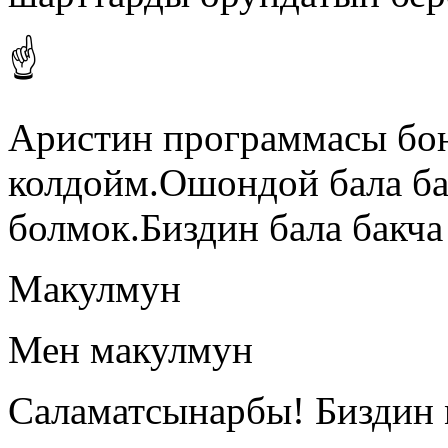
☝️
Аристин программасы бою
колдойм.Ошондой бала ба
болмок.Биздин бала бакча
Макулмун
Мен макулмун
Саламатсынарбы! Биздин 