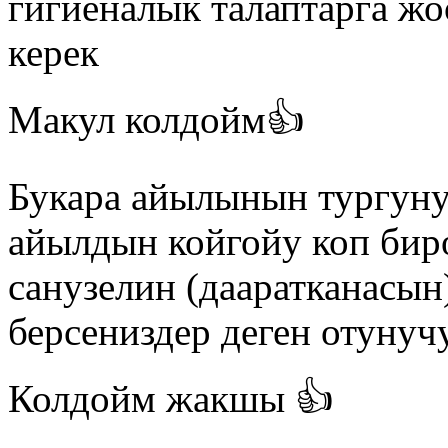
гигиеналык талаптарга жо
керек
Макул колдойм👍
Букара айылынын тургун
айылдын койгойу коп бир
санузелин (дааратканасын
берсениздер деген отунучу
Колдойм жакшы 👍