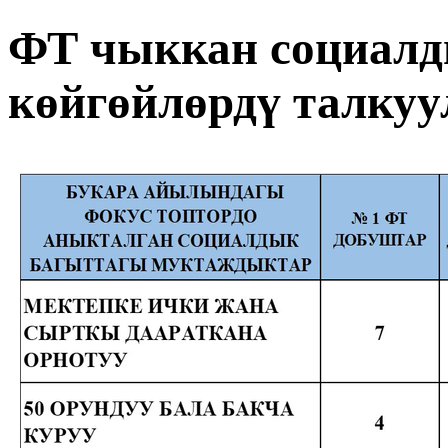
ФТ чыккан социалд
көйгөйлөрдү талкуу