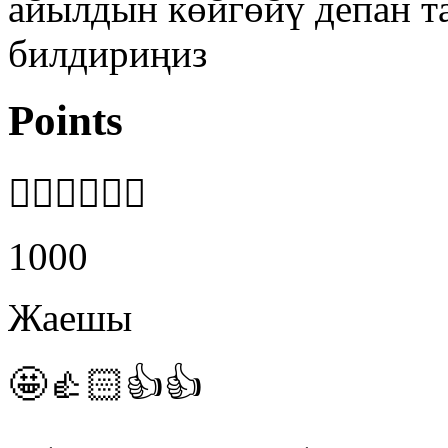
айылдын көйгөйү депан т
билдириңиз
Points
👍🏻👍🏻👍🏻
1000
Жаешы
🤩👍🏻👍👍