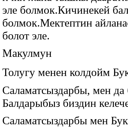
эле болмок.Кичинекей б
болмок.Мектептин айланас
болот эле.
Макулмун
Толугу менен колдойм Бук
Саламатсыздарбы, мен да 
Балдарыбыз биздин келече
Саламатсыздарбы мен Бук