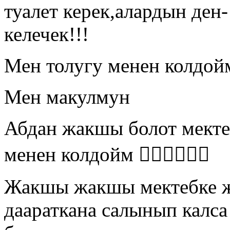
туалет керек,алардын ден
келечек!!!
Мен толугу менен колдой
Мен макулмун
Абдан жакшы болот мектеп
менен колдойм 👍🏻👍🏻👍🏻
Жакшы жакшы мектебке ж
даараткана салынып калса