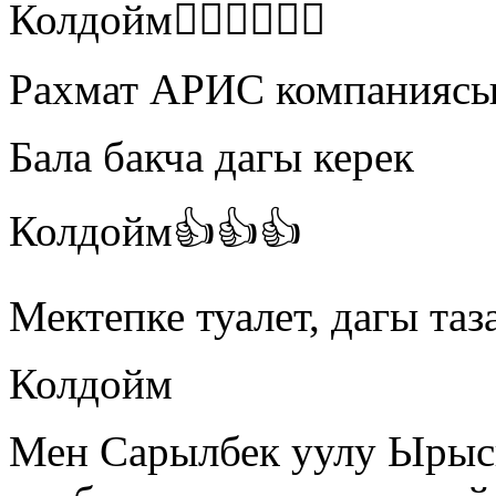
Колдойм👍🏻👍🏻👍🏻
Рахмат АРИС компаниясы
Бала бакча дагы керек
Колдойм👍👍👍
Мектепке туалет, дагы таз
Колдойм
Мен Сарылбек уулу Ырыс