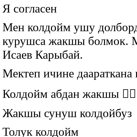
Я согласен
Мен колдойм ушу долборд
курушса жакшы болмок. 
Исаев Карыбай.
Мектеп ичине даараткана 
Колдойм абдан жакшы 👍🏻
Жакшы сунуш колдойбуз
Толук колдойм