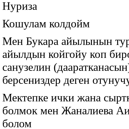
Нуриза
Кошулам колдойм
Мен Букара айылынын тур
айылдын койгойу коп бир
санузелин (дааратканасын
берсениздер деген отунучу
Мектепке ички жана сырт
болмок мен Жаналиева Аи
болом