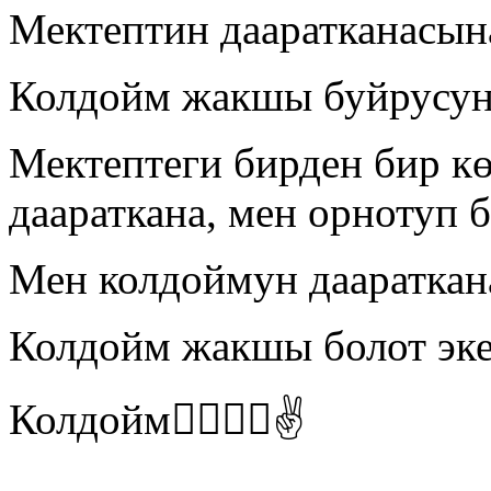
Мектептин дааратканасын
Колдойм жакшы буйрусу
Мектептеги бирден бир кө
даараткана, мен орнотуп б
Мен колдоймун даараткан
Колдойм жакшы болот эк
Колдойм👍🏻👍🏻✌️