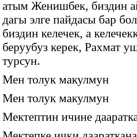
атым Женишбек, биздин а
дагы элге пайдасы бар бо
биздин келечек, а келече
беруубуз керек, Рахмат у
турсун.
Мен толук макулмун
Мен толук макулмун
Мектептин ичине дааратка
Мектепке ички даараткана