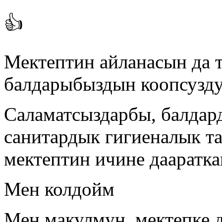
👍
Мектептин айланасын да 
балдарыбыздын коопсузду
Саламатсыздарбы, балдар
санитардык гигиеналык та
мектептин ичине дааратка
Мен колдойм
Мен макулмун, мектепке д