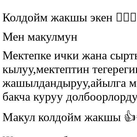
Колдойм жакшы экен 👍🏻👍
Мен макулмун
Мектепке ички жана сырт
кылуу,мектептин тегереги
жашылдандыруу,айылга ма
бакча куруу долбоорлорд
Макул колдойм жакшы 👍