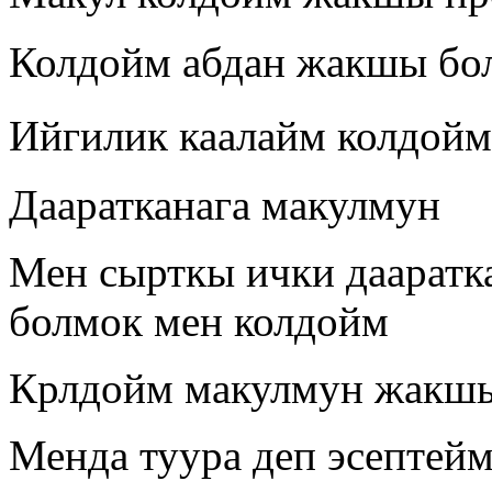
Колдойм абдан жакшы бол
Ийгилик каалайм колдойм 👍
Дааратканага макулмун
Мен сырткы ички дааратк
болмок мен колдойм
Крлдойм макулмун жакшы
Менда туура деп эсептей