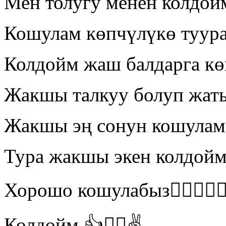
Мен толугу менен колдой
Кошулам көпчүлүкө туура 
Колдойм жаш балдарга кө
Жакшы талкуу болуп жат
Жакшы эң сонун кошулам
Тура жакшы экен колдой
Хорошо кошулабыз👍🏻👍🏻👍
Колдойм 👍👍🏻✌️