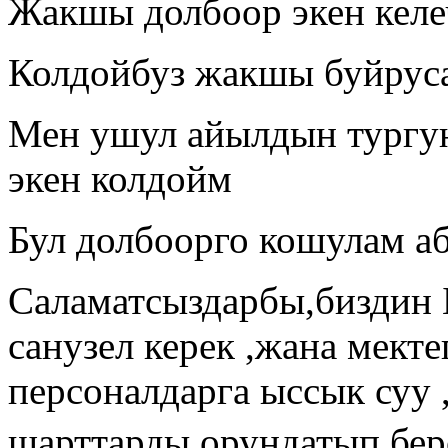
Жакшы долбоор экен келе
Колдойбуз жакшы буйрус
Мен ушул айылдын тургу
экен колдойм
Бул долбоорго кошулам а
Саламатсыздарбы,биздин 
санузел керек ,жана мекте
персоналдарга ыссык суу 
шарттарды орундатып берс