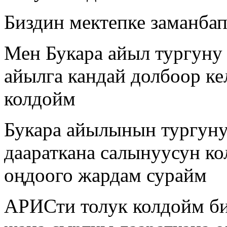
Биздин мектепке заманбап
Мен Букара айыл тургуну
айылга кандай долбоор ке
колдойм
Букара айылынын тургуну
даараткана салынуусун ко
оңдоого жардам сурайм
АРИСти толук колдойм би