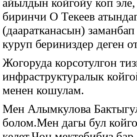
айылдын койгойу коп эле
биринчи О Текеев атында
(дааратканасын) заманба
куруп бериниздер деген о
Жогоруда корсотулгон ти
инфраструктуралык койгой
менен кошулам.
Мен Алымкулова Бактыгу
болом.Мен дагы бул койг
келет.Чон мектебибиз бар