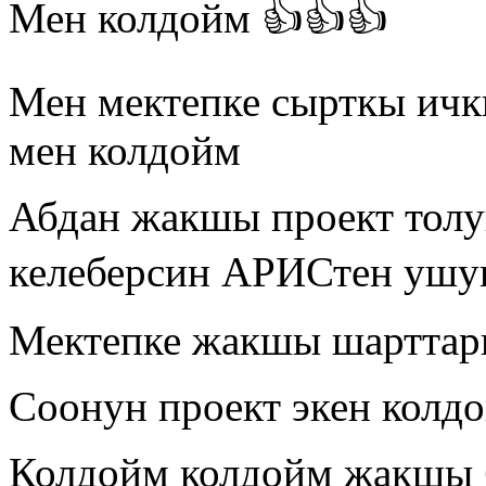
Мен колдойм 👍👍👍
Мен мектепке сырткы ичк
мен колдойм
Абдан жакшы проект толу
келеберсин АРИСтен ушун
Мектепке жакшы шарттары
Соонун проект экен колд
Колдойм колдойм жакшы 