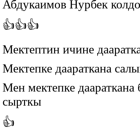
Абдукаимов Нурбек колд
👍👍👍
Мектептин ичине дааратка
Мектепке даараткана са
Мен мектепке даараткана
сырткы
👍