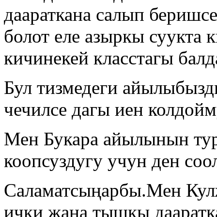
даараткана салып беришс
болот еле азыркы суукта
кичинекей класстагы балд
Бул тизмедеги айылыбыз
чечилсе дагы иен колдойм
Мен Букара айылынын ту
коопсуздугу учун ден соо
Саламатсыңарбы.Мен Кул
ички жана тышкы даарат