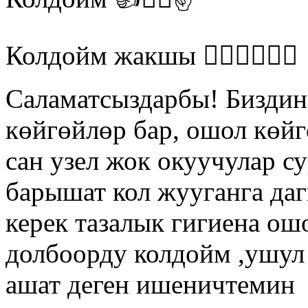
Колдойм жакшы 👍🏻👍🏻👍🏻
Саламатсыздарбы! Биздин
көйгөйлөр бар, ошол көйг
сан узел жок окуучулар с
барышат кол жууганга даг
керек тазалык гигиена ош
долбоорду колдойм ,ушул
ашат деген ишеничтемин