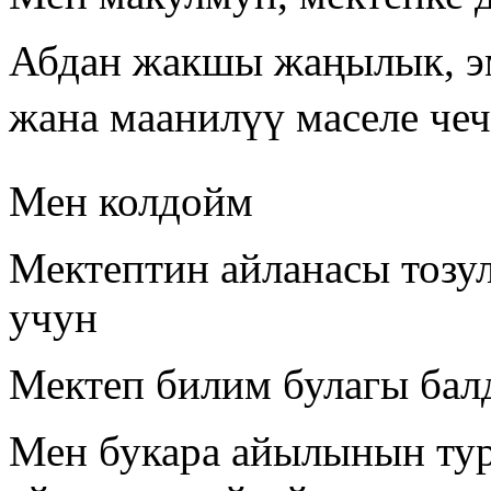
Абдан жакшы жаңылык, эм
жана маанилүү маселе че
Мен колдойм
Мектептин айланасы тозул
учун
Мектеп билим булагы балд
Мен букара айылынын ту