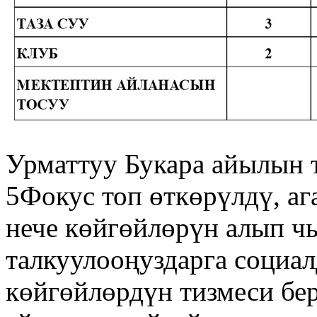
Урматтуу Букара айылын 
5Фокус топ өткөрүлдү, а
нече көйгөйлөрүн алып ч
талкуулооңуздарга социа
көйгөйлөрдүн тизмеси бе