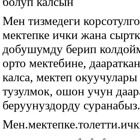
болуп калсын
Мен тизмедеги корсотулг
мектепке ички жана сырт
добушумду берип колдойм
орто мектебине, дааратка
калса, мектеп окуучулары
тузулмок, ошон учун даа
беруунуздорду суранабыз
Мен.мектепке.толетти.ич