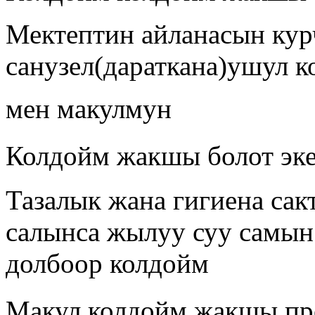
Мектептин айланасын ку
санузел(дараткана)ушул 
мен макулмун
Колдойм жакшы болот экен
Тазалык жана гигиена сакт
салынса жылуу суу самын
долбоор колдойм
Макул колдойм жакшы проект