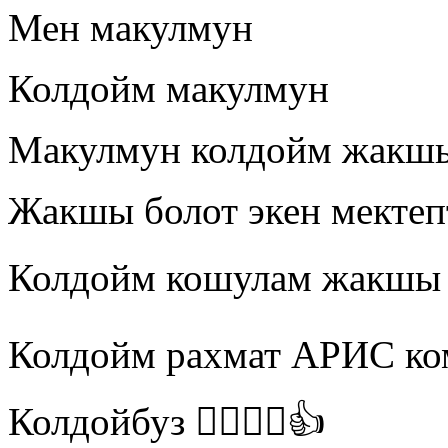
Мен макулмун
Колдойм макулмун
Макулмун колдойм жакшы 
Жакшы болот экен мектеп
Колдойм кошулам жакшы 
Колдойм рахмат АРИС ко
Колдойбуз 👍🏻👍🏻👍