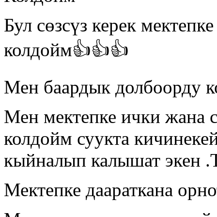
Бул сөзсүз керек мектепке
колдойм👍👍👍
Мен баардык долбоорду к
Мен мектепке ички жана 
колдойм суукта кичинеке
кыйналып калышат экен .
Мектепке даараткана орн