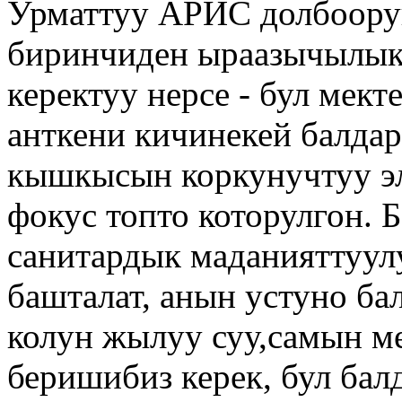
Урматтуу АРИС долбоорун
биринчиден ыраазычылык!
керектуу нерсе - бул мект
анткени кичинекей балдар
кышкысын коркунучтуу эл
фокус топто которулгон. Б
санитардык маданияттуул
башталат, анын устуно ба
колун жылуу суу,самын м
беришибиз керек, бул бал