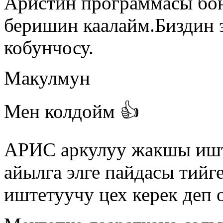
Аристин программасы бою
беришин каалайм.Биздин э
кобунчосу.
Макулмун
Мен колдойм 👍
АРИС аркулуу жакшы ишт
айылга элге пайдасы тийг
иштетуучу цех керек деп