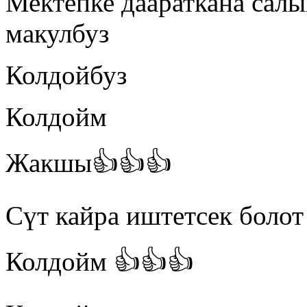
Мектепке даараткана сал
макулбуз
Колдойбуз
Колдойм
Жакшы👍👍👍
Сүт кайра иштетсек болот
Колдойм 👍👍👍