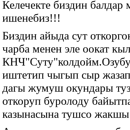
Келечекте биздин балдар 
ишенебиз!!!
Биздин айыда сут откорго
чарба менен эле оокат кы
КНЧ"Суту"колдойм.Озубуз
иштетип чыгып сыр жазап
дагы жумуш окундары туз
откоруп буролоду байытп
казынасына тушсо жакшы