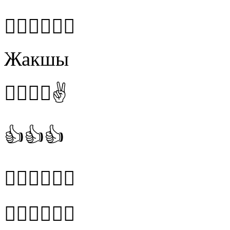
👍🏻👍🏻👍🏻
Жакшы
👍🏻👍🏻✌️
👍👍👍
👍🏻👍🏻👍🏻
👍🏻👍🏻👍🏻