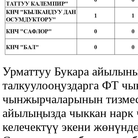
Урматтуу Букара айылыны
талкуулооңуздарга ФТ чы
чынжырчаларынын тизмес
айылыңызда чыккан нарк
келечектүү экени жөнүнд