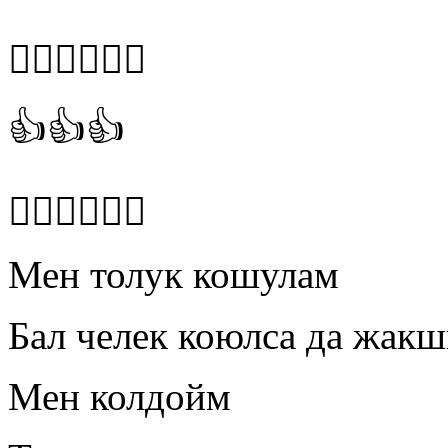
👍🏻👍🏻👍🏻
👍👍👍
👍🏻👍🏻👍🏻
Мен толук кошулам
Бал челек коюлса да жак
Мен колдойм