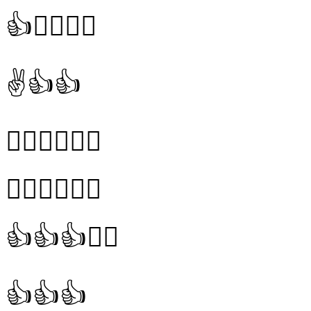
👍👍🏻👍🏻
✌️👍👍
👍🏻👍🏻👍🏻
👍🏻👍🏻👍🏻
👍👍👍👍🏻
👍👍👍