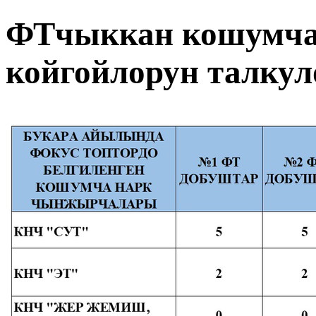
ФТчыккан кошумча
койгойлорун талкул