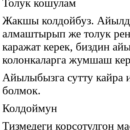
Толук кошулам
Жакшы колдойбуз. Айылд
алмаштырып же толук ре
каражат керек, биздин ай
колонкаларга жумшаш кере
Айылыбызга сутту кайра 
болмок.
Колдоймун
Тизмедеги корсотулгон ма