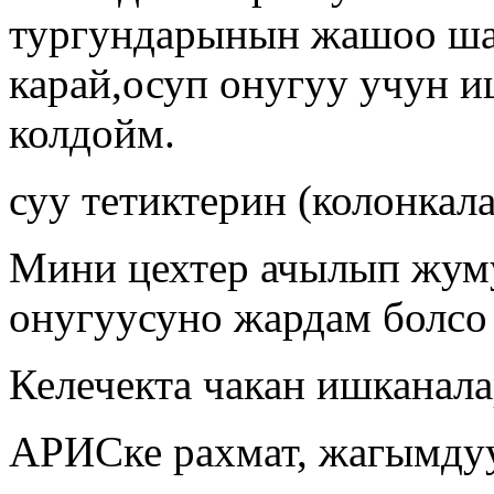
тургундарынын жашоо ша
карай,осуп онугуу учун 
колдойм.
суу тетиктерин (колонкал
Мини цехтер ачылып жум
онугуусуно жардам болсо
Келечекта чакан ишканал
АРИСке рахмат, жагымдуу