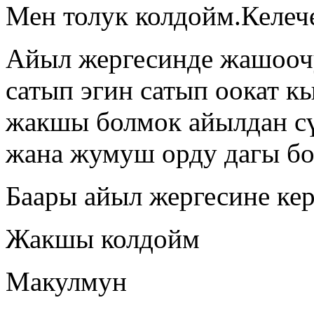
Мен толук колдойм.Келеч
Айыл жергесинде жашоочу
сатып эгин сатып оокат к
жакшы болмок айылдан сү
жана жумуш орду дагы б
Баары айыл жергесине кер
Жакшы колдойм
Макулмун