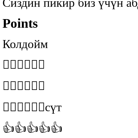
Сиздин пикир биз үчүн аб
Points
Колдойм
👍🏻👍🏻👍🏻
👍🏻👍🏻👍🏻
👍🏻👍🏻👍🏻сүт
👍👍👍👍👍