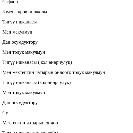
Сафлор
Замена кровли школы
Тигуу ишканасы
Мен макулмун
Дан осумдуктору
Мен толук макулмун
Тигүү ишканасы ( кол өнөрчүлүк)
Мен мектептин чатырын ондоого толук макулмун
Тигүү ишканасы (кол өнөрчүлүк)
Мен толук макулмун
Дан осумдуктору
Сут
Мектептин чатырын ондоо
Тигуу ишканасын колдойм