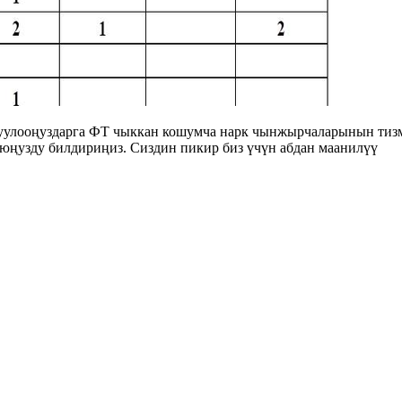
уулооңуздарга ФТ чыккан кошумча нарк чынжырчаларынын тизм
ңузду билдириңиз. Сиздин пикир биз үчүн абдан маанилүү