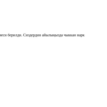
еси берилди. Сиздердин айылыңызда чыккан нарк