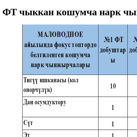
ФТ чыккан кошумча нарк чы