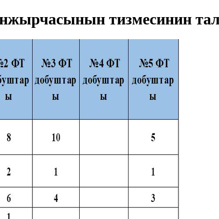
нжырчасынын тизмесинин тал