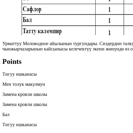
Урматтуу Моловодное айылынын тургундары. Сиздердин талк
чынжырчаларынын кайсынысы келечектүү экени жөнүндө өз ою
Points
Тигуу ишканасы
Мен толук макулмун
Замена кровли школы
Замена кровли школы
Бал
Тигуу ишканасы