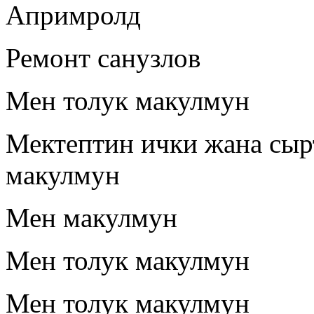
Апримролд
Ремонт санузлов
Мен толук макулмун
Мектептин ички жана сыр
макулмун
Мен макулмун
Мен толук макулмун
Мен толук макулмун