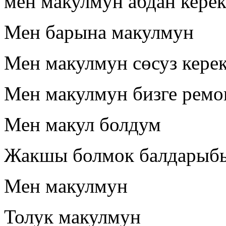
мен макулмун абдан кере
Мен барына макулмун
Мен макулмун сөсуз кере
Мен макулмун бизге ремо
Мен макул болдум
Жакшы болмок балдарыбы
Мен макулмун
Толук макулмун