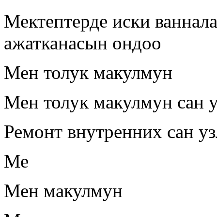
Мектептерде иски ваннал
ажатканасын ондоо
Мен толук макулмун
Мен толук макулмун сан у
Ремонт внутренних сан у
Ме
Мен макулмун