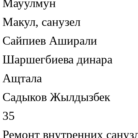
Мауулмун
Макул, санузел
Сайпиев Аширали
Шаршегбиева динара
Ащтала
Садыков Жылдызбек
35
Ремонт внутренних сану