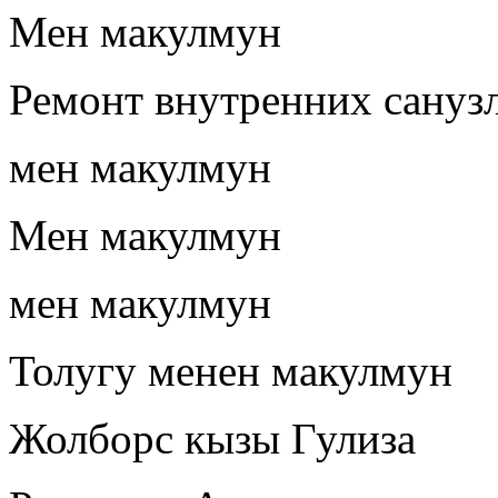
Мен макулмун
Ремонт внутренних сануз
мен макулмун
Мен макулмун
мен макулмун
Толугу менен макулмун
Жолборс кызы Гулиза