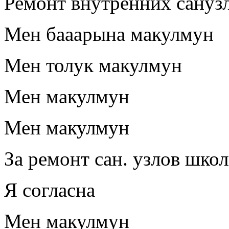
Ремонт внутренних сануз
Мен бааарына макулмун
Мен толук макулмун
Мен макулмун
Мен макулмун
За ремонт сан. узлов школ
Я согласна
Мен макулмун