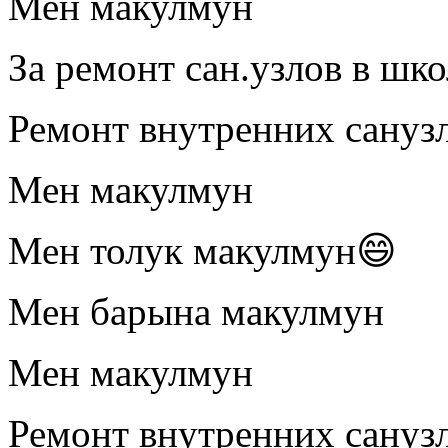
Мен макулмун
За ремонт сан.узлов в шко
Ремонт внутренних сануз
Мен макулмун
Мен толук макулмун😄
Мен барына макулмун
Мен макулмун
Ремонт внутренних сануз