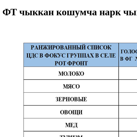
ФТ чыккан кошумча нарк чы