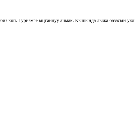
биз көп. Туризмге ыңгайлуу аймак. Кышында лыжа базасын уюш