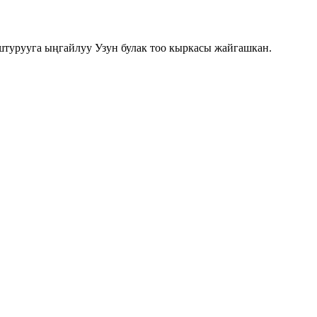
турууга ыңгайлуу Узун булак тоо кыркасы жайгашкан.