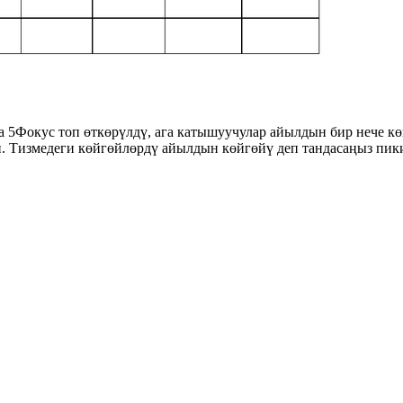
5Фокус топ өткөрүлдү, ага катышуучулар айылдын бир нече кө
 Тизмедеги көйгөйлөрдү айылдын көйгөйү деп тандасаңыз пики