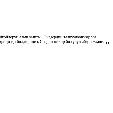
йгөйлөрүн алып чыкты . Сиздердин талкуулооңуздарга
риңизди билдириңиз. Сиздин пикир биз үчүн абдан маанилүү.