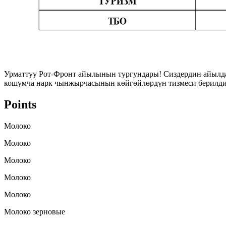
Урматтуу Рот-Фронт айылынын тургундары! Сиздердин айылда 
кошумча нарк чынжырчасынын көйгөйлөрдүн тизмеси берилди.
Points
Молоко
Молоко
Молоко
Молоко
Молоко
Молоко зерновые