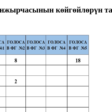
нжырчасынын көйгөйлөрүн та