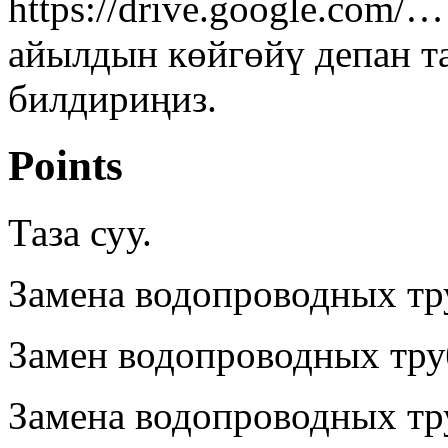
https://drive.google.com/
айылдын көйгөйү депан т
билдириңиз.
Points
Таза суу.
Замена водопроводных тру
Замен водопроводных тру
Замена водопроводных тр