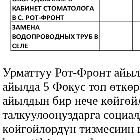
Урматтуу Рот-Фронт айы
айылда 5 Фокус топ өткөр
айылдын бир нече көйгөй
талкуулооңуздарга социа
көйгөйлөрдүн тизмесиин 