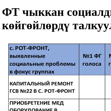
ФТ чыккан социалд
көйгөйлөрдү талкуу