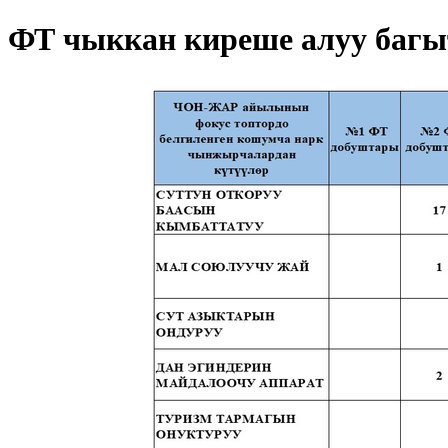
ФТ чыккан киреше алуу багы