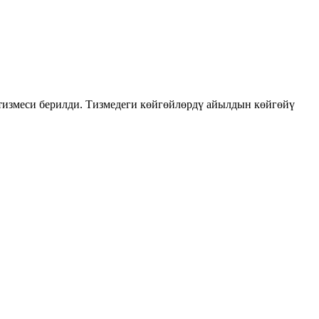
тизмеси берилди. Тизмедеги көйгөйлөрдү айылдын көйгөйү