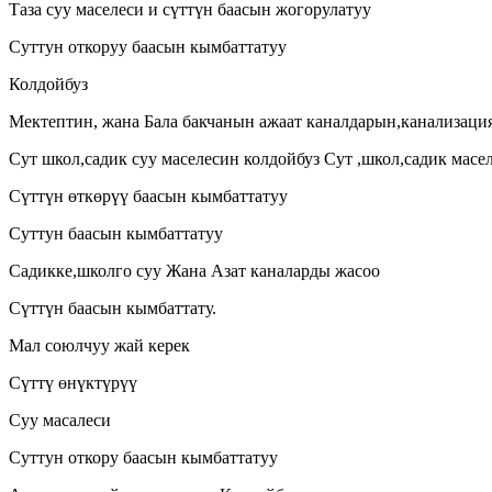
Таза суу маселеси и сүттүн баасын жогорулатуу
Суттун откоруу баасын кымбаттатуу
Колдойбуз
Мектептин, жана Бала бакчанын ажаат каналдарын,канализаци
Сут школ,садик суу маселесин колдойбуз Сут ,школ,садик масе
Сүттүн өткөрүү баасын кымбаттатуу
Суттун баасын кымбаттатуу
Садикке,школго суу Жана Азат каналарды жасоо
Сүттүн баасын кымбаттату.
Мал союлчуу жай керек
Сүттү өнүктүрүү
Суу масалеси
Суттун откору баасын кымбаттатуу