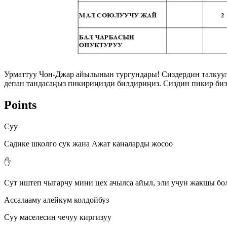
Урматтуу Чон-Джар айылынын тургундары! Сиздердин талкуул
депан тандасаңыз пикириңизди билдириңиз. Сиздин пикир биз
Points
Суу
Садике школго сук жана Ажат каналарды жосоо
✋
Сут иштеп чыгарчу мини цех ачылса айыл, эли учун жакшы бо
Ассалааму алейкум колдойбуз
Суу маселесин чечуу киргизуу