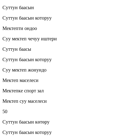
Суттун баасын
Суттун баасын которуу
Мектепти ондоо
Суу мектеп чечуу иштери
Суттун баасы
Суттун баасын которуу
Суу мектеп жонундо
Мектеп маселеси
Мектепке спорт зал
Мектеп суу маселеси
50
Суттун баасын көтөру
Суттун баасын которуу