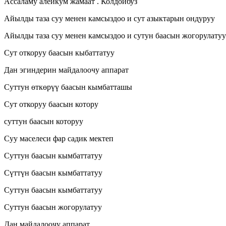
Ассаламу алейкум жамаат . Колдойбуз
Айылды таза суу менен камсыздоо и сут азыктарын ондуруу
Айылды таза суу менен камсыздоо и сутун баасын жогорулатуу
Сут откоруу баасын кыбаттатуу
Дан эгиндерин майдалоочу аппарат
Суттун өткөрүү баасын кымбатташы
Сут откоруу баасын котору
суттун баасын которуу
Суу маселеси фар садик мектеп
Суттун баасын кымбаттатуу
Сүттүн баасын кымбаттатуу
Суттун баасын кымбаттатуу
Суттун баасын жогорулатуу
Дан майдалоочу аппарат