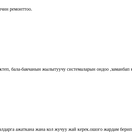
ичин ремонттоо.
ктеп, бала-бакчанын жылытуучу системаларын ондоо ,заманбап к
дарга ажаткана жана кол жучуу жай керек.ошого жардам берип