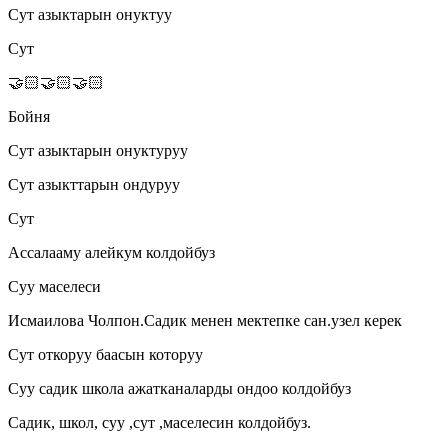
Сут азыктарын онуктуу
Сут
🤝🏻🤝🏻🤝🏻
Бойня
Сут азыктарын онуктуруу
Сут азыкттарын ондуруу
Сут
Ассалааму алейкум колдойбуз
Суу маселеси
Исмаилова Чолпон.Садик менен мектепке сан.узел керек
Сут откоруу баасын которуу
Суу садик школа ажатканаларды ондоо колдойбуз
Садик, школ, суу ,сут ,маселесин колдойбуз.