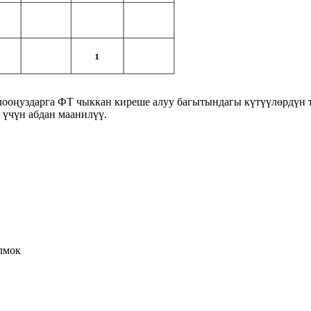
ооңуздарга ФТ чыккан киреше алуу багытындагы күтүүлөрдүн 
 үчүн абдан маанилүү.
лмок