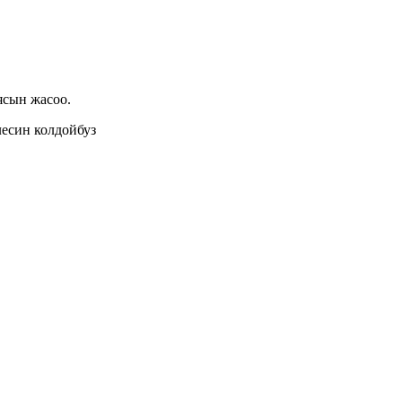
ясын жасоо.
лесин колдойбуз