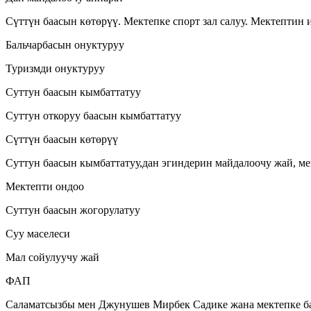
Сүттүн баасын көтөрүү. Мектепке спорт зал салуу. Мектептин 
Бальчарбасын онуктуруу
Туризмди онуктуруу
Суттун баасын кымбаттатуу
Суттун откоруу баасын кымбаттатуу
Сүттүн баасын көтөрүү
Суттун баасын кымбаттатуу,дан эгиндерин майдалоочу жай, ме
Мектепти ондоо
Суттун баасын жогорулатуу
Суу маселеси
Мал сойулуучу жай
ФАП
Саламатсызбы мен Джунушев Мирбек Садике жана мектепке бал