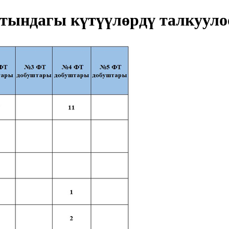
тындагы күтүүлөрдү талкууло