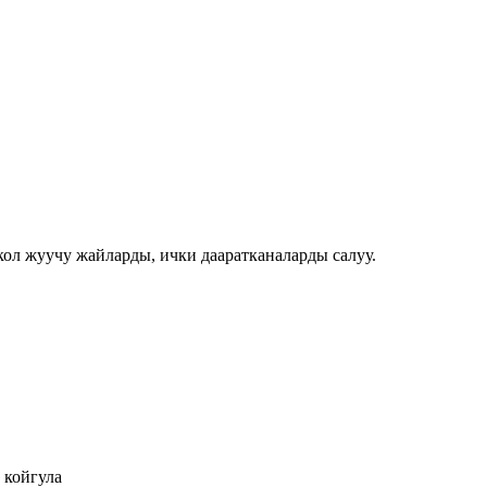
ол жуучу жайларды, ички дааратканаларды салуу.
 койгула