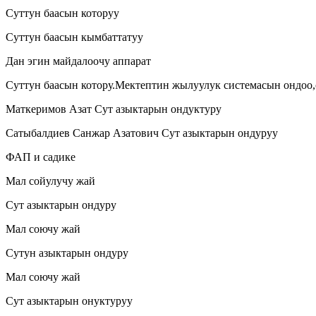
Суттун баасын которуу
Суттун баасын кымбаттатуу
Дан эгин майдалоочу аппарат
Суттун баасын котору.Мектептин жылуулук системасын ондоо,
Маткеримов Азат Сут азыктарын ондуктуру
Сатыбалдиев Санжар Азатович Сут азыктарын ондуруу
ФАП и садике
Мал сойулучу жай
Сут азыктарын ондуру
Мал соючу жай
Сутун азыктарын ондуру
Мал соючу жай
Сут азыктарын онуктуруу