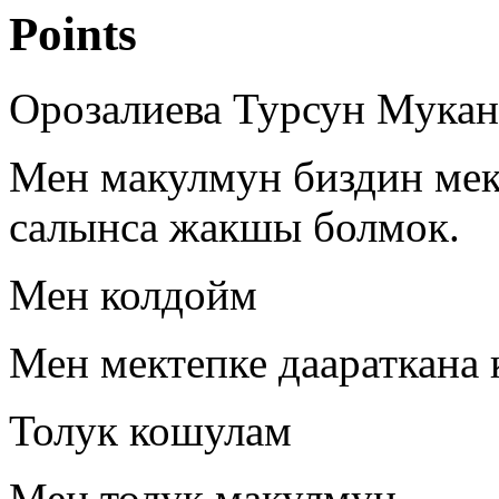
Points
Орозалиева Турсун Мукан
Мен макулмун биздин мек
салынса жакшы болмок.
Мен колдойм
Мен мектепке даараткана
Толук кошулам
Мен толук макулмун