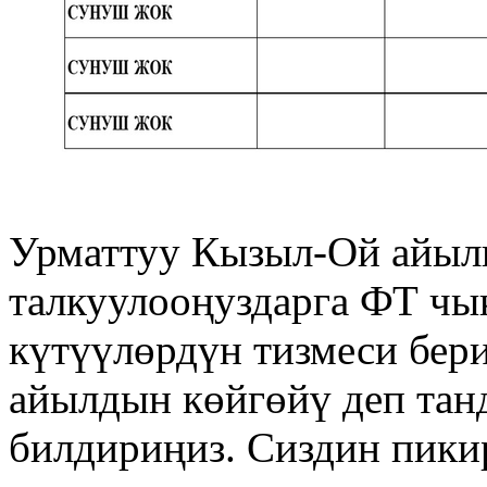
Урматтуу Кызыл-Ой айыл
талкуулооңуздарга ФТ чы
күтүүлөрдүн тизмеси бер
айылдын көйгөйү деп тан
билдириңиз. Сиздин пикир