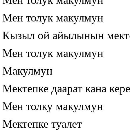
Мен толук макулмун
Кызыл ой айылынын мектеб
Мен толук макулмун
Макулмун
Мектепке даарат кана кер
Мен толку макулмун
Мектепке туалет