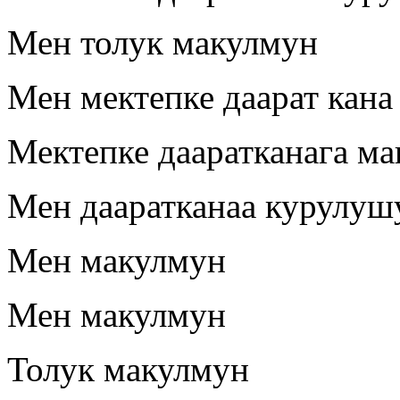
Мен толук макулмун
Мен мектепке даарат кана
Мектепке дааратканага м
Мен дааратканаа курулуш
Мен макулмун
Мен макулмун
Толук макулмун