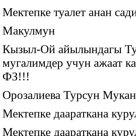
Мектепке туалет анан сад
Макулмун
Кызыл-Ой айылындагы Ту
мугалимдер учун ажаат ка
ФЗ!!!
Орозалиева Турсун Мукан
Мектепке даараткана кур
Мектепке даараткана кур