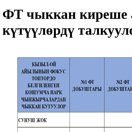
ФТ чыккан киреше 
күтүүлөрдү талкуул