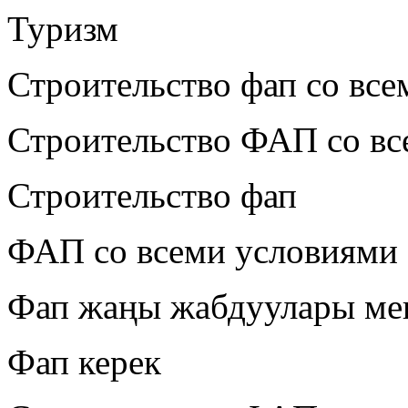
Туризм
Строительство фап со вс
Строительство ФАП со вс
Строительство фап
ФАП со всеми условиями
Фап жаңы жабдуулары ме
Фап керек