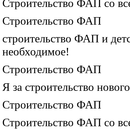
Строительство ФАП со вс
Строительство ФАП
строительство ФАП и детс
необходимое!
Строительство ФАП
Я за строительство нового
Строительство ФАП
Строительство ФАП со вс