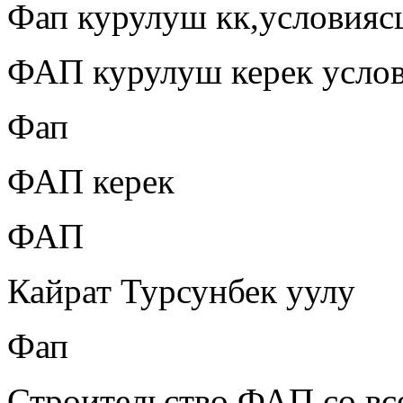
Фап курулуш кк,условияс
ФАП курулуш керек усло
Фап
ФАП керек
ФАП
Кайрат Турсунбек уулу
Фап
Строительство ФАП со вс