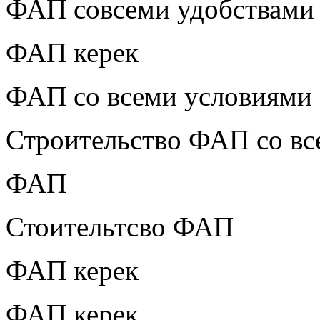
ФАП совсеми удобствами 
ФАП керек
ФАП со всеми условиями
Строительство ФАП со вс
ФАП
Стоительтсво ФАП
ФАП керек
ФАП керек