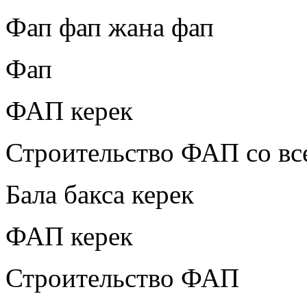
Фап фап жана фап
Фап
ФАП керек
Строительство ФАП со вс
Бала бакса керек
ФАП керек
Строительство ФАП