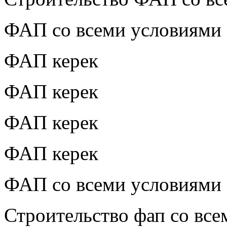
ФАП со всеми условиями
ФАП керек
ФАП керек
ФАП керек
ФАП керек
ФАП со всеми условиями
Строительство фап со вс