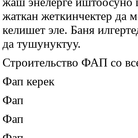
жаш энелерге иштоосуно ш
жаткан жеткинчектер да м
келишет эле. Баня илгерте
да тушунуктуу.
Строительство ФАП со вс
Фап керек
Фап
Фап
Фап