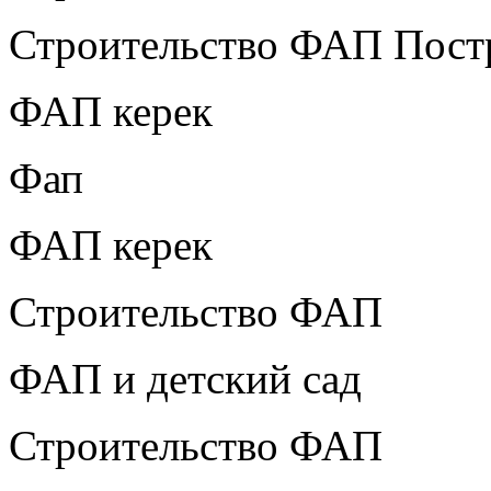
Строительство ФАП Постр
ФАП керек
Фап
ФАП керек
Строительство ФАП
ФАП и детский сад
Строительство ФАП