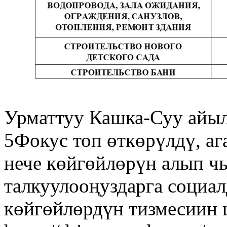
Урматтуу Кашка-Суу айы
5Фокус топ өткөрүлдү, а
нече көйгөйлөрүн алып ч
талкуулооңуздарга социа
көйгөйлөрдүн тизмесиин 