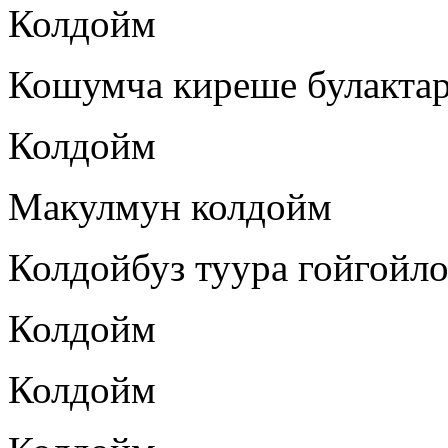
Колдойм
Кошумча киреше булактар
Колдойм
Макулмун колдойм
Колдойбуз туура гойгойл
Колдойм
Колдойм