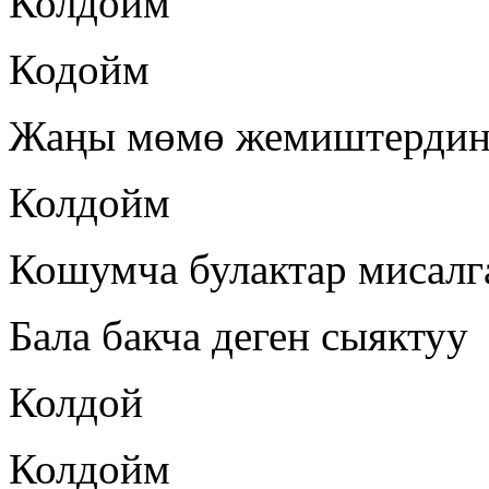
Колдойм
Кодойм
Жаңы мөмө жемиштердин 
Колдойм
Кошумча булактар мисалг
Бала бакча деген сыяктуу
Колдой
Колдойм