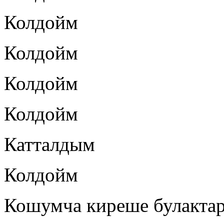
Колдойм
Колдойм
Колдойм
Колдойм
Катталдым
Колдойм
Кошумча киреше булакта