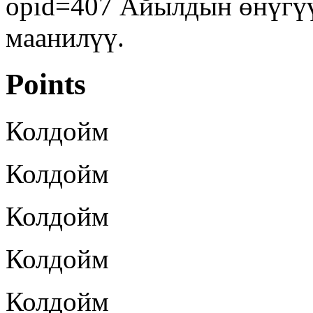
opid=407 Айылдын өнүгүү
маанилүү.
Points
Колдойм
Колдойм
Колдойм
Колдойм
Колдойм