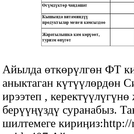
Айылда өткөрүлгөн ФТ к
аныктаган күтүүлөрдөн С
ирээтеп , керектүүлүгүн
берүүңүздү суранабыз. Т
шилтемеге кириӊиз:http://