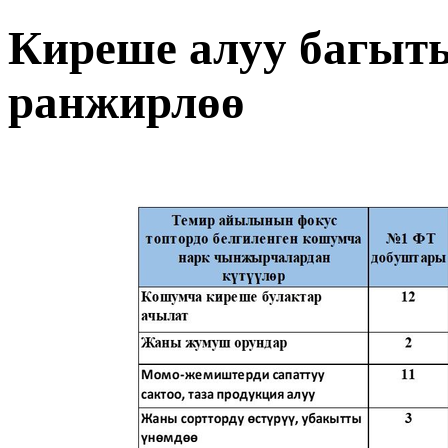
Киреше алуу багыт
ранжирлөө