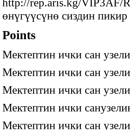
http://rep.aris.kg/VIP3AF
өнүгүүсүнө сиздин пикир 
Points
Мектептин ички сан узел
Мектептин ички сан узел
Мектептин ички сан узел
Мектептин ички санузели
Мектептин ички сан узел