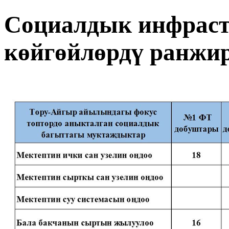
Социалдык инфрас
көйгөйлөрдү ранжи