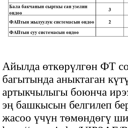
Айылда өткөрүлгөн ФТ с
багытында аныктаган күт
артыкчылыгы боюнча ирээ
эң башкысын белгилеп бе
жасоо үчүн тѳмѳндѳгү ши