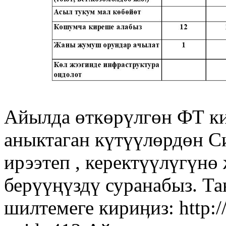
Айылда өткөрүлгөн ФТ к
аныктаган күтүүлөрдөн С
ирээтеп , керектүүлүгүн
берүүңүздү суранабыз. Т
шилтемеге кириӊиз: http:/