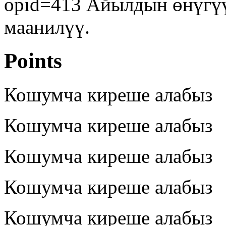
opid=413 Айылдын өнүгүү
маанилүү.
Points
Кошумча киреше алабыз
Кошумча киреше алабыз
Кошумча киреше алабыз
Кошумча киреше алабыз
Кошумча киреше алабыз