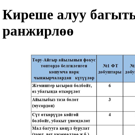
Киреше алуу багыт
ранжирлөө