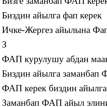
Бизге заманбап ФАП керек
Биздин айылга фап керек
Ичке-Жергез айылына Фап
З
ФАП курулушу абдан маа
Биздин айылга заманбап 
ФАП керек биздин айылга
Заманбап ФАП айыл элини