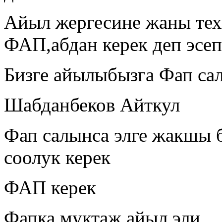
Айыл жергесине жаны тех
ФАП,абдан керек деп эсе
Бизге айылыбызга Фап са
Шабданбеков Айткул
Фап салынса элге жакшы 
соолук керек
ФАП керек
Фапка муктаж айыл эли