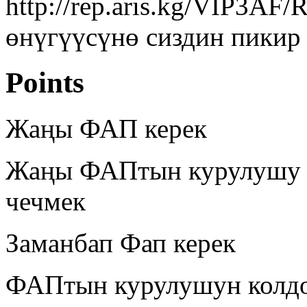
http://rep.aris.kg/VIP3AF
өнүгүүсүнө сиздин пикир
Points
Жаңы ФАП керек
Жаңы ФАПтын курулушу а
чечмек
Заманбап Фап керек
ФАПтын курулушун колд