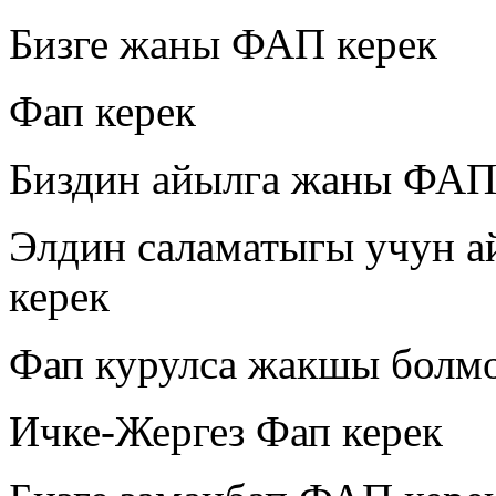
Бизге жаны ФАП керек
Фап керек
Биздин айылга жаны ФАП
Элдин саламатыгы учун а
керек
Фап курулса жакшы болм
Ичке-Жергез Фап керек