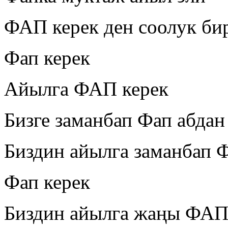
ФАП керек ден соолук би
Фап керек
Айылга ФАП керек
Бизге заманбап Фап абдан
Биздин айылга заманбап Ф
Фап керек
Биздин айылга жаңы ФАП