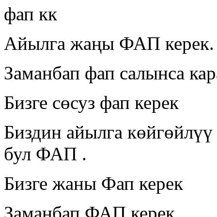
фап кк
Айылга жаңы ФАП керек.
Заманбап фап салынса ка
Бизге сөсуз фап керек
Биздин айылга көйгөйлүү 
бул ФАП .
Бизге жаны Фап керек
Заманбап ФАП керек