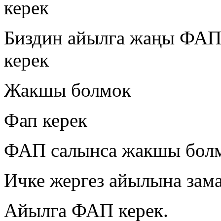
керек
Биздин айылга жаңы ФАП
керек
Жакшы болмок
Фап керек
ФАП салынса жакшы бол
Ичке жергез айылына зам
Айылга ФАП керек.