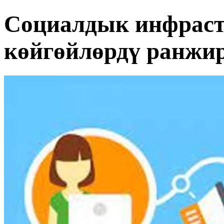
Социалдык инфрас
көйгөйлөрдү ранжи