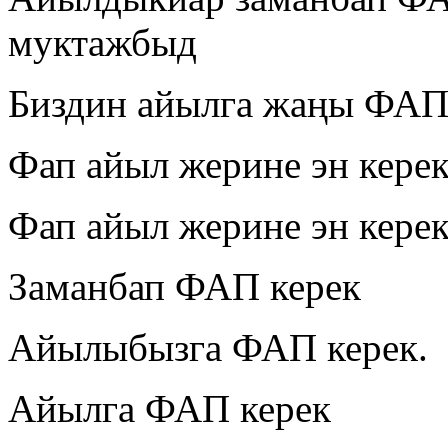
муктажбыд
Биздин айылга жаңы ФАП
Фап айыл жерине эн кере
Фап айыл жерине эн кере
Заманбап ФАП керек
Айылыбызга ФАП керек.
Айылга ФАП керек