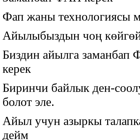
Фап жаны технологиясы м
Айылыбыздын чоң көйгөй
Биздин айылга заманбап 
керек
Биринчи байлык ден-соол
болот эле.
Айыл учун азыркы талап
дейм