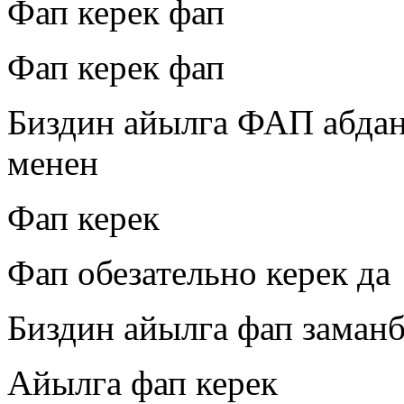
Фап керек фап
Фап керек фап
Биздин айылга ФАП абдан
менен
Фап керек
Фап обезательно керек да
Биздин айылга фап заманб
Айылга фап керек