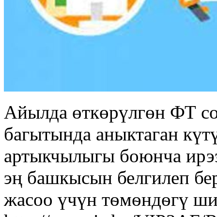
Айылда өткөрүлгөн ФТ с
багытында аныктаган күт
артыкчылыгы боюнча ирээ
эң башкысын белгилеп бе
жасоо үчүн тѳмѳндѳгү ши