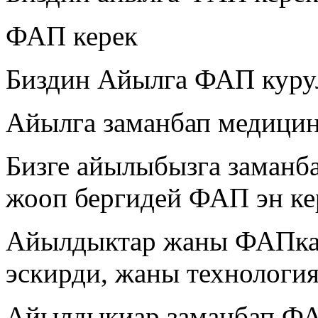
ФАП керек
Биздин Айылга ФАП курул
Айылга заманбап медицин
Бизге айылыбызга заманба
жооп бергидей ФАП эн ке
Айылдыктар жаны ФАПка 
эскирди, жаны технологи
Айылдыкиар заманбап ФА