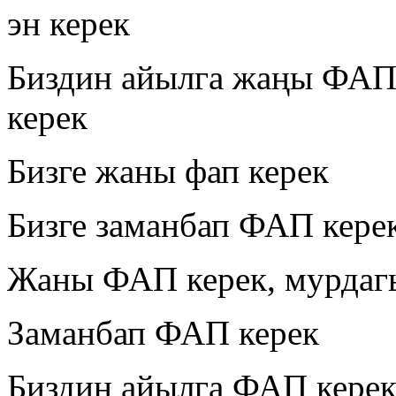
эн керек
Биздин айылга жаңы ФАП
керек
Бизге жаны фап керек
Бизге заманбап ФАП кере
Жаны ФАП керек, мурдагы
Заманбап ФАП керек
Биздин айылга ФАП керек