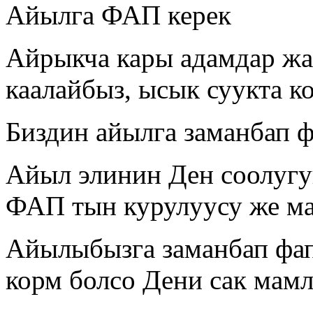
Айылга ФАП керек
Айрыкча кары адамдар ж
каалайбыз, ысык суукта к
Биздин айылга заманбап ф
Айыл элинин Ден соолугу
ФАП тын курулуусу же м
Айылыбызга заманбап фап 
корм болсо Дени сак мамл