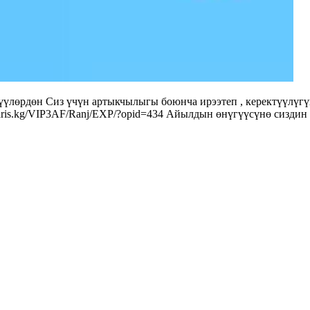
үлөрдөн Сиз үчүн артыкчылыгы боюнча ирээтеп , керектүүлүгү
.aris.kg/VIP3AF/Ranj/EXP/?opid=434 Айылдын өнүгүүсүнө сиздин