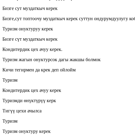
Бизге сут муздаткыч керек
Бизге,сут топтоочу муздаткыч керек суттун ондурумдуулугу к
Туризм онуктуруу керек
Бизге сүт муздаткыч керек
Кондитердик цех ачуу керек.
Туризм жагын онуктурсок дагы жакшы болмок
Кичи тегирмен да крек деп ойлойм
Туризм
Кондитердик цех ачуу керек
Туризмди өнүктүрүү керк
Тигүү цехи ачылса
Туризм
Туризм онуктуру керек