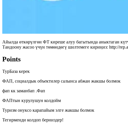
Айылда өткөрүлгөн ФТ киреше алуу багытында аныктаган күтү
Тандоону жасоо үчүн тѳмѳндѳгү шилтемеге кириӊиз: http://rep
Points
ТурБаза керек
ФАП, социалдык объектилер салынса абжан жакшы болмок
фап кк заманбап .Фап
ФАПтын курулушун колдойм
Туризм онуксо карапайым элге жакшы болмок
Тегирменди колдоп берниздер!