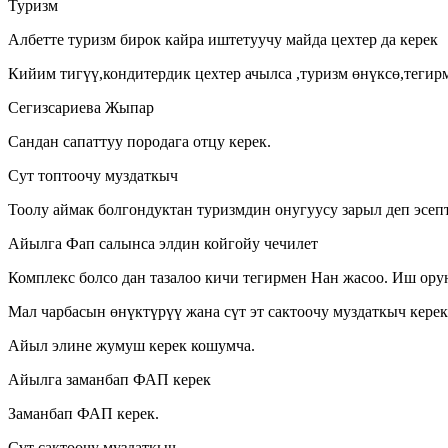
Туризм
Албетте туризм бирок кайра иштетуучу майда цехтер да керек
Кийим тигүү,кондитердик цехтер ачылса ,туризм өнүксө,тегир
Сегизсариева Жыпар
Сандан сапаттуу породага отцу керек.
Сут топтоочу муздаткыч
Тоолу аймак болгондуктан туризмдин онугуусу зарыл деп эсеп
Айылга Фап салынса элдин койгойу чечилет
Комплекс болсо дан тазалоо кичи тегирмен Нан жасоо. Иш орун
Мал чарбасын өнүктүрүү жана сүт эт сактоочу муздаткыч керек
Айыл элине жумуш керек кошумча.
Айылга заманбап ФАП керек
Заманбап ФАП керек.
Сүт сактоочу муздаткыч