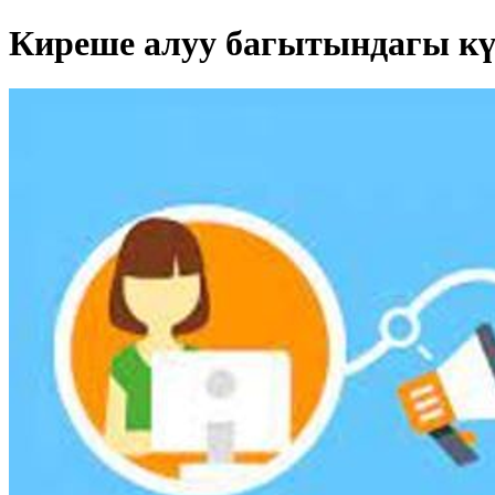
Киреше алуу багытындагы кү