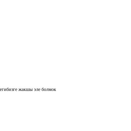
егибизге жакшы эле болмок