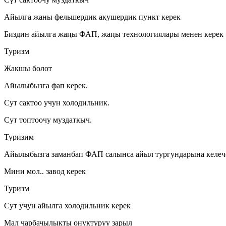
Айылга жаны фельшердик акушердик пункт керек
Биздин айылга жаңы ФАП, жаңы технологиялары менен керек
Туризм
Жакшы болот
Айылыбызга фап керек.
Сут сактоо учун холодильник.
Сут топтоочу муздаткыч.
Туризим
Айылыбызга заманбап ФАП салынса айыл тургундарына келеч
Мини мол.. завод керек
Туризм
Сут учун айылга холодильник керек
Мал чарбачылыкты онуктуруу зарыл