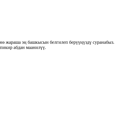
нө жараша эң башкысын белгилеп берүүңүздү суранабыз.
 пикир абдан маанилүү.