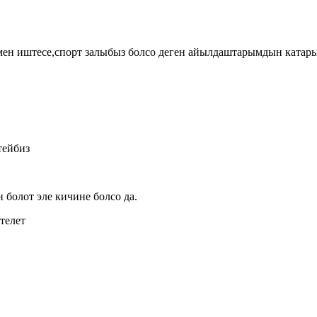
мен иштесе,спорт залыбыз болсо деген айылдаштарымдын катарын
тейбиз
 болот эле кичине болсо да.
телет