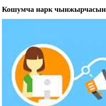
Кошумча нарк чынжырчасын