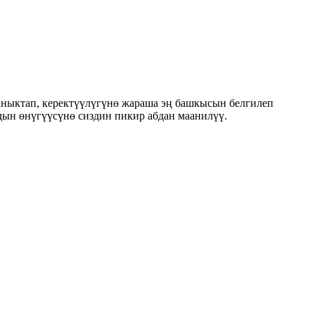
ныктап, керектүүлүгүнө жараша эң башкысын белгилеп
лдын өнүгүүсүнө сиздин пикир абдан маанилүү.