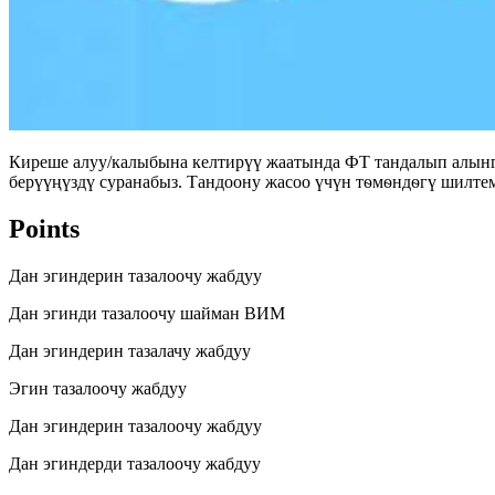
Киреше алуу/калыбына келтирүү жаатында ФТ тандалып алынг
берүүңүздү суранабыз. Тандоону жасоо үчүн тѳмѳндѳгү шилтеме
Points
Дан эгиндерин тазалоочу жабдуу
Дан эгинди тазалоочу шайман ВИМ
Дан эгиндерин тазалачу жабдуу
Эгин тазалоочу жабдуу
Дан эгиндерин тазалоочу жабдуу
Дан эгиндерди тазалоочу жабдуу