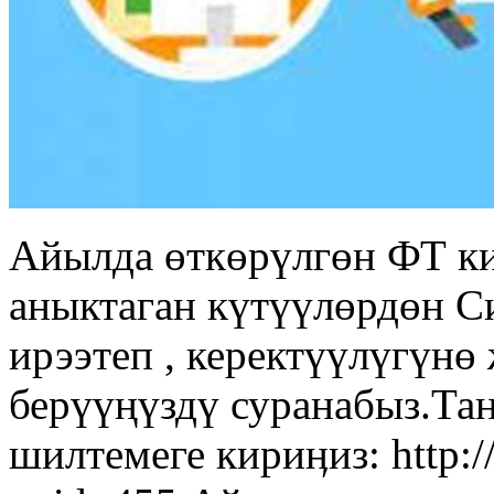
Айылда өткөрүлгөн ФТ к
аныктаган күтүүлөрдөн С
ирээтеп , керектүүлүгүн
берүүңүздү суранабыз.Та
шилтемеге кириӊиз: http:/