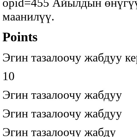
opid=455 Айылдын өнүгүү
маанилүү.
Points
Эгин тазалоочу жабдуу ке
10
Эгин тазалоочу жабдуу
Эгин тазалоочу жабдуу
Эгин тазалоочу жабду