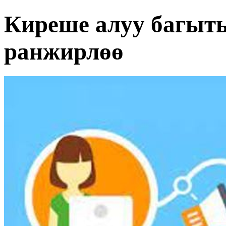
Киреше алуу багыт
ранжирлөө