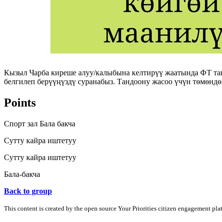
Кызыл Чарба киреше алуу/калыбына келтирүү жаатында ФТ та
белгилеп берүүңүздү суранабыз. Тандоону жасоо үчүн тѳмѳндѳг
Points
Спорт зал Бала бакча
Сутту кайра иштетуу
Сутту кайра иштетуу
Бала-бакча
Back to group
This content is created by the open source Your Priorities citizen engagement pl