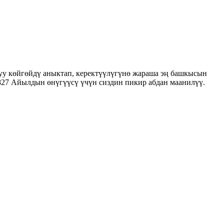
уу көйгөйдү аныктап, керектүүлүгүнө жараша эң башкысын
d=827 Айылдын өнүгүүсү үчүн сиздин пикир абдан маанилүү.