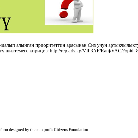
ндалып алынган приоритеттин арасынан Сиз учун артыкчылыкт
ү шилтемеге кириӊиз: http://rep.aris.kg/VIP3AF/Ranj/VAC/?opi
atform designed by the non profit Citizens Foundation