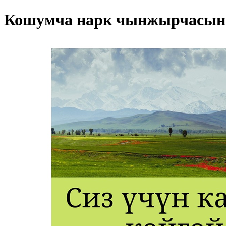
Кошумча нарк чынжырчасын