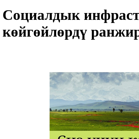
Социалдык инфрас
көйгөйлөрдү ранжи