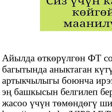
Айылда өткөрүлгөн ФТ с
багытында аныктаган күт
артыкчылыгы боюнча ирээ
эң башкысын белгилеп бе
жасоо үчүн тѳмѳндѳгү ши