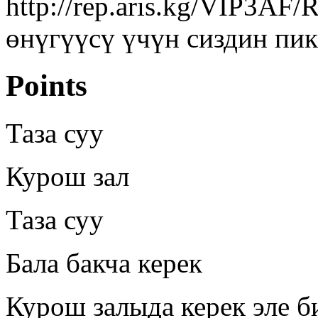
http://rep.aris.kg/VIP3AF
өнүгүүсү үчүн сиздин пик
Points
Таза суу
Курош зал
Таза суу
Бала бакча керек
Курош залыда керек эле б