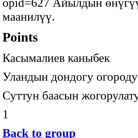
opid=627 Айылдын өнүгүү
маанилүү.
Points
Касымалиев каныбек
Уландын дондогу огороду
Суттун баасын жогорулат
1
Back to group