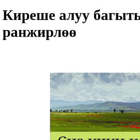
Киреше алуу багыт
ранжирлөө