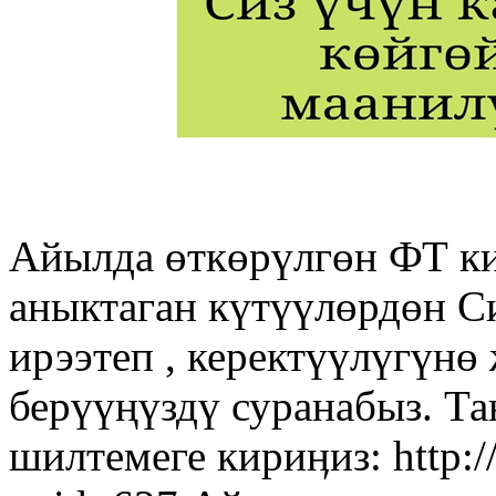
Айылда өткөрүлгөн ФТ к
аныктаган күтүүлөрдөн С
ирээтеп , керектүүлүгүн
берүүңүздү суранабыз. Т
шилтемеге кириӊиз: http:/